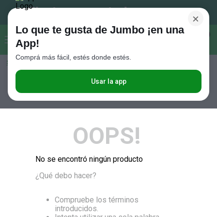
×
Lo que te gusta de Jumbo ¡en una
Buscar...
0
App!
Comprá más fácil, estés donde estés.
Seleccioná el método de entrega
Términos más buscados
1
.
Vanish
Usar la app
RELEVANCIA
2
.
Cafe
3
.
Leche
OOPS!
4
.
Cerveza
5
.
Galletitas
No se encontró ningún producto
6
.
Juguetes
¿Qué debo hacer?
7
.
Yerba
8
.
Fideos
Compruebe los términos
introducidos.
9
.
Carne