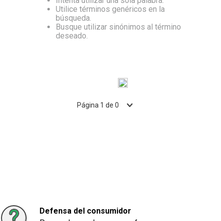
Intenta utilizar una sola palabra.
Utilice términos genéricos en la
10
.
Aceite
búsqueda.
Busque utilizar sinónimos al término
deseado.
Página
1
de
0
Defensa del consumidor