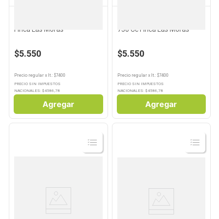
FINCA LAS MORAS
FINCA LAS MORAS
10
.
Aceite
Vino Tinto Red Blend 750 Cc
Vino Rosado Dulce Blend
Finca Las Moras
750 Cc Finca Las Moras
$5.550
$5.550
Precio regular
x
lt.
: $
7400
Precio regular
x
lt.
: $
7400
PRECIO SIN IMPUESTOS
PRECIO SIN IMPUESTOS
NACIONALES: $
4586,78
NACIONALES: $
4586,78
Agregar
Agregar
Ver
Ver
Producto
Producto