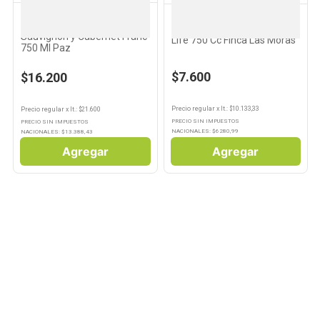
FINCA LAS MORAS
FINCA LAS MORAS
Vino Tinto Cabernet
Vino Chardonnay Fair For
Sauvignon y Cabernet Franc
Life 750 Cc Finca Las Moras
750 Ml Paz
$7.600
$16.200
Precio regular
x
lt.
: $
10.133,33
Precio regular
x
lt.
: $
21.600
PRECIO SIN IMPUESTOS
PRECIO SIN IMPUESTOS
NACIONALES: $
6280,99
NACIONALES: $
13.388,43
Agregar
Agregar