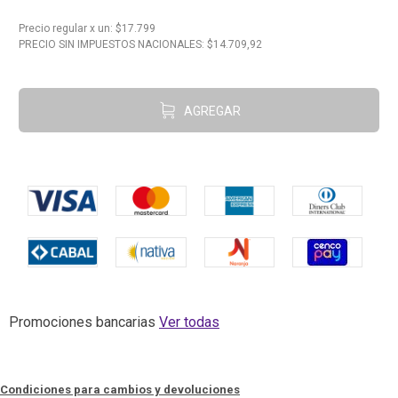
10
.
Aceite
Precio regular
x
un
: $
17.799
PRECIO SIN IMPUESTOS NACIONALES: $
14.709,92
AGREGAR
Promociones bancarias
Ver todas
Condiciones para cambios y devoluciones