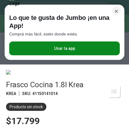
×
Lo que te gusta de Jumbo ¡en una
Buscar...
0
App!
Comprá más fácil, estés donde estés.
Seleccioná el método de entrega
Términos más buscados
1
.
Vanish
Usar la app
Hogar y textil
Cocina
Infusiones
Frasco Cocina 1.8l Krea
2
.
Cafe
3
.
Leche
4
.
Cerveza
Frasco Cocina 1.8l Krea
5
.
Galletitas
KREA
SKU
:
41150141014
6
.
Juguetes
Producto sin stock
7
.
Yerba
$17.799
8
.
Fideos
9
.
Carne