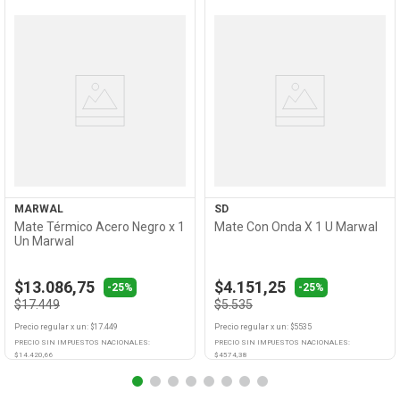
Ver
Ver
Producto
Producto
MARWAL
SD
Mate Térmico Acero Negro x 1
Mate Con Onda X 1 U Marwal
Un Marwal
$13.086,75
$4.151,25
-25%
-25%
$17.449
$5.535
Precio regular
x
un
: $
17.449
Precio regular
x
un
: $
5535
PRECIO SIN IMPUESTOS NACIONALES:
PRECIO SIN IMPUESTOS NACIONALES:
$
14.420,66
$
4574,38
Agregar
Agregar