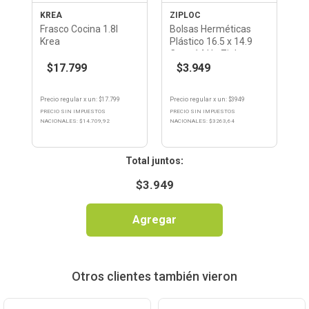
KREA
ZIPLOC
Frasco Cocina 1.8l
Bolsas Herméticas
Krea
Plástico 16.5 x 14.9
Cm x 14 Un Ziploc
$17.799
$3.949
Precio regular
x
un
: $
17.799
Precio regular
x
un
: $
3949
PRECIO SIN IMPUESTOS
PRECIO SIN IMPUESTOS
NACIONALES: $
14.709,92
NACIONALES: $
3263,64
:
$
3.949
Agregar
Otros clientes también vieron