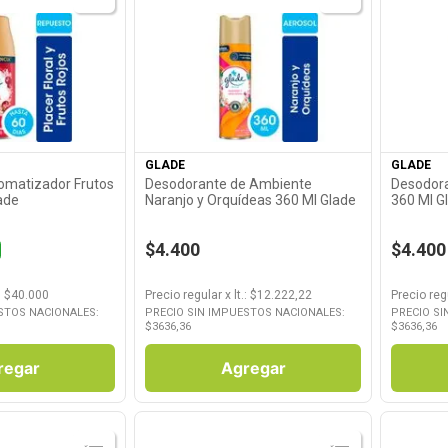
roducto
Ver Producto
GLADE
GLADE
omatizador Frutos
Desodorante de Ambiente
Desodora
ade
Naranjo y Orquídeas 360 Ml Glade
360 Ml G
$4.400
$4.400
: $
40.000
Precio regular
x
lt.
: $
12.222,22
Precio reg
STOS NACIONALES:
PRECIO SIN IMPUESTOS NACIONALES:
PRECIO SI
$
3636,36
$
3636,36
regar
Agregar