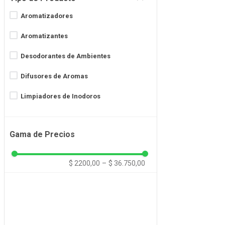
Aromatizadores
Aromatizantes
Desodorantes de Ambientes
Difusores de Aromas
Limpiadores de Inodoros
Limpiadores de Pisos
Gama de Precios
Limpiadores Multisuperficies
Repuestos Aromatizadores
$ 2200,00
–
$ 36.750,00
Tipo de Producto