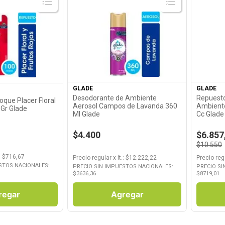
Ver Producto
roducto
GLADE
GLADE
Desodorante de Ambiente
Repuest
que Placer Floral
Aerosol Campos de Lavanda 360
Ambiente
 Gr Glade
Ml Glade
Cc Glade
$4.400
$6.857
$10.550
: $
716,67
Precio regular
x
lt.
: $
12.222,22
Precio reg
STOS NACIONALES:
PRECIO SIN IMPUESTOS NACIONALES:
PRECIO SI
$
3636,36
$
8719,01
regar
Agregar