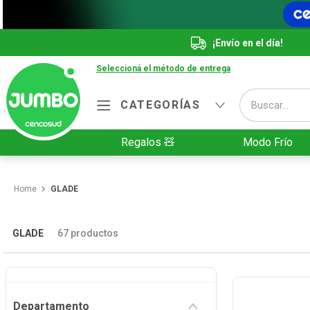
¡Envío en el día!
Seleccioná el método de entrega
Buscar...
CATEGORÍAS
Términos más buscados
Regalos 🧸
Modo Frío
1
.
Vanish
2
.
Cafe
GLADE
3
.
Leche
4
.
Cerveza
GLADE
67
productos
5
.
Galletitas
6
.
Yerba
Departamento
7
.
Fideos