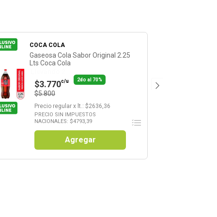
COCA COLA
Gaseosa Cola Sabor Original 2.25
Lts Coca Cola
Llevando 2
2do al 70%
c/u
$3.770
$5.800
Precio regular
x
lt.
: $
2636,36
PRECIO SIN IMPUESTOS
NACIONALES: $
4793,39
Agregar