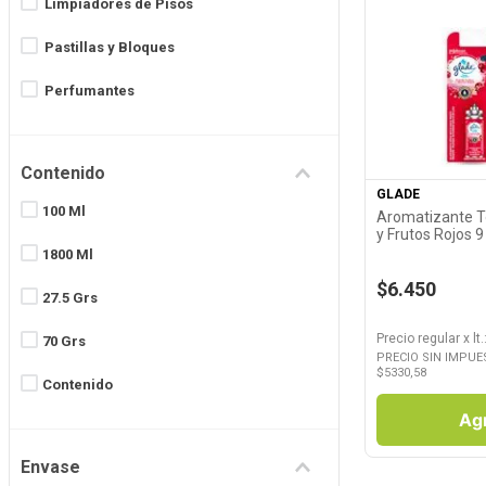
Limpiadores de Pisos
Pastillas y Bloques
Perfumantes
Ver P
Contenido
GLADE
100 Ml
Aromatizante To
y Frutos Rojos 9
1800 Ml
$6.450
27.5 Grs
Precio regular
x
lt.
70 Grs
PRECIO SIN IMPUE
$
5330,58
Contenido
Ag
Envase