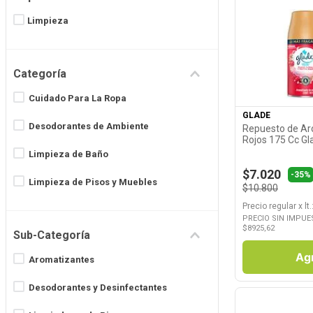
8
.
Juguetes
Limpieza
9
.
Valijas
Ver P
10
.
Carne
Categoría
Cuidado Para La Ropa
GLADE
Desodorantes de Ambiente
Repuesto de Ar
Rojos 175 Cc Gl
Limpieza de Baño
$7.020
-35%
Limpieza de Pisos y Muebles
$10.800
Precio regular
x
lt.
PRECIO SIN IMPUE
$
8925,62
Sub-Categoría
Ag
Aromatizantes
Desodorantes y Desinfectantes