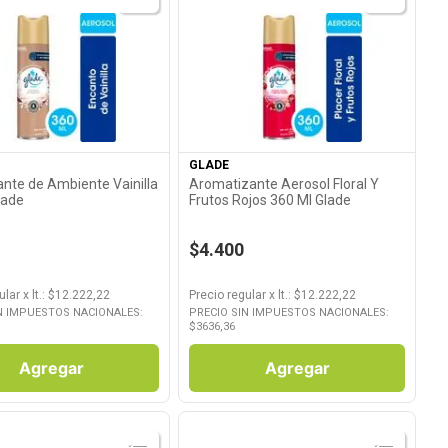
Ver Producto
Ver Producto
GLADE
nte de Ambiente Vainilla
Aromatizante Aerosol Floral Y
lade
Frutos Rojos 360 Ml Glade
$4.400
ular
x
lt.
: $
12.222,22
Precio regular
x
lt.
: $
12.222,22
N IMPUESTOS NACIONALES:
PRECIO SIN IMPUESTOS NACIONALES:
$
3636,36
Agregar
Agregar