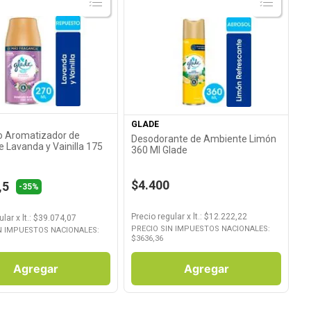
Ver Producto
Ver Producto
GLADE
o Aromatizador de
Desodorante de Ambiente Limón
 Lavanda y Vainilla 175
360 Ml Glade
$4.400
,5
-35%
Precio regular
x
lt.
: $
12.222,22
ular
x
lt.
: $
39.074,07
PRECIO SIN IMPUESTOS NACIONALES:
N IMPUESTOS NACIONALES:
$
3636,36
Agregar
Agregar