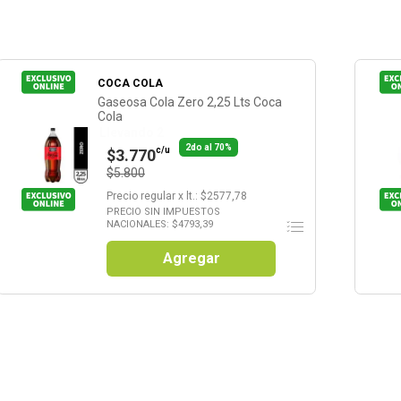
COCA COLA
Gaseosa Cola Zero 2,25 Lts Coca
Cola
Llevando 2
2do al 70%
c/u
$3.770
$5.800
Precio regular
x
lt.
: $
2577,78
PRECIO SIN IMPUESTOS
NACIONALES: $
4793,39
Agregar