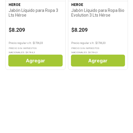
HEROE
HEROE
Jabón Líquido para Ropa 3
Jabón Líquido para Ropa Bio
Lts Héroe
Evolution 3 Lts Héroe
$8.209
$8.209
Precio regular
x
lt.
: $
2736,33
Precio regular
x
lt.
: $
2736,33
PRECIO SIN IMPUESTOS
PRECIO SIN IMPUESTOS
NACIONALES: $
6784,3
NACIONALES: $
6784,3
Agregar
Agregar