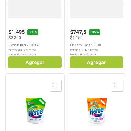
HEROE
HEROE
10
.
Aceite
Lavandina Heroe Clasica 2lt
Lavandina Heroe Clasica 1lt
$1.495
$747,5
-35%
-35%
$2.300
$1.150
Precio regular
x
lt.
: $
1150
Precio regular
x
lt.
: $
1150
PRECIO SIN IMPUESTOS
PRECIO SIN IMPUESTOS
NACIONALES: $
1900,83
NACIONALES: $
950,41
Agregar
Agregar
Ver
Ver
Producto
Producto