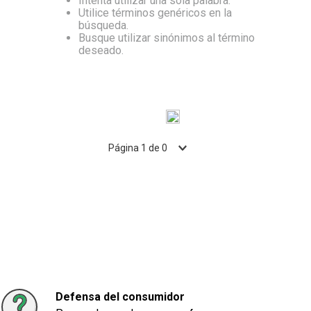
Intenta utilizar una sola palabra.
Utilice términos genéricos en la
10
.
Carne
búsqueda.
Busque utilizar sinónimos al término
deseado.
Página
1
de
0
Defensa del consumidor