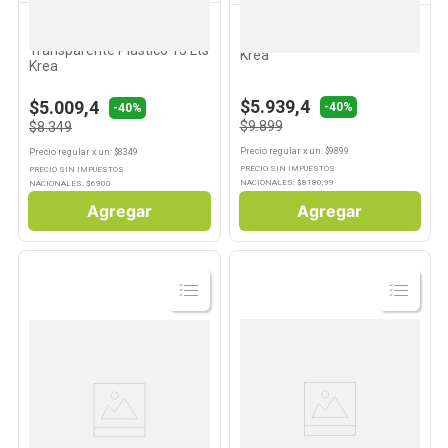
KREA
KREA
Organizadoras
Set 3 Colgadores Madera
Transparente Plástico 13 Lts
Krea
Krea
$5.939,4
$5.009,4
-40%
-40%
$9.899
$8.349
Precio regular
x
un
: $
9899
Precio regular
x
un
: $
8349
PRECIO SIN IMPUESTOS
PRECIO SIN IMPUESTOS
NACIONALES: $
8180,99
NACIONALES: $
6900
Agregar
Agregar
Ver
Ver
Producto
Producto