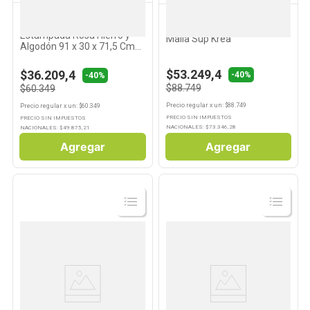
KREA
KREA
Tabla de Planchar
Tendedero Vertical 10 Mt
Estampada Rosa Hierro y
Malla Sup Krea
Algodón 91 x 30 x 71,5 Cm
Krea
$53.249,4
$36.209,4
-40%
-40%
$88.749
$60.349
Precio regular
x
un
: $
88.749
Precio regular
x
un
: $
60.349
PRECIO SIN IMPUESTOS
PRECIO SIN IMPUESTOS
NACIONALES: $
73.346,28
NACIONALES: $
49.875,21
Agregar
Agregar
Ver
Ver
Producto
Producto