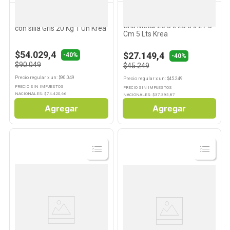
KREA
KREA
Basurero Canasto a Pedal
Carro de compras térmico
Gris Metal 20.5 x 20.5 x 27.5
con silla Gris 20 Kg 1 Un Krea
Cm 5 Lts Krea
$54.029,4
$27.149,4
-40%
-40%
$90.049
$45.249
Precio regular
x
un
: $
90.049
Precio regular
x
un
: $
45.249
PRECIO SIN IMPUESTOS
PRECIO SIN IMPUESTOS
NACIONALES: $
74.420,66
NACIONALES: $
37.395,87
Agregar
Agregar
Ver
Ver
Producto
Producto