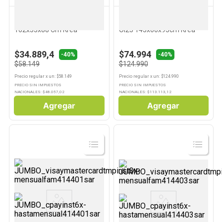
KREA
KREA
10
.
Carne
Tendedero Alas Blanco
Tendedero Aluminio 18mt
162x55x88 Cm Krea
Oi23 145x60x95cm Krea
$34.889,4
$74.994
-40%
-40%
$58.149
$124.990
Precio regular
x
un
: $
58.149
Precio regular
x
un
: $
124.990
PRECIO SIN IMPUESTOS
PRECIO SIN IMPUESTOS
NACIONALES: $
48.057,02
NACIONALES: $
113.113,12
Agregar
Agregar
Ver
Ver
Producto
Producto