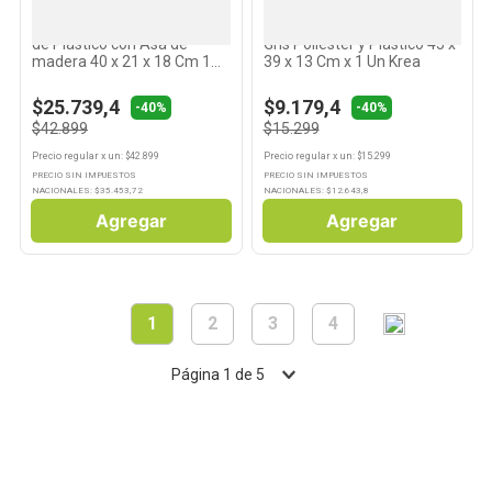
KREA
KREA
Canasto Organizador Gris
Carro de Compra Plegable
de Plástico con Asa de
Gris Poliéster y Plástico 45 x
madera 40 x 21 x 18 Cm 1
39 x 13 Cm x 1 Un Krea
Un Krea
$25.739,4
$9.179,4
-40%
-40%
$42.899
$15.299
Precio regular
x
un
: $
42.899
Precio regular
x
un
: $
15.299
PRECIO SIN IMPUESTOS
PRECIO SIN IMPUESTOS
NACIONALES: $
35.453,72
NACIONALES: $
12.643,8
Agregar
Agregar
1
2
3
4
Página
1
de
5