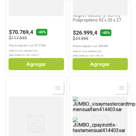
KREA
KREA
Carro de Compra Charol
Basurero Metal Pedal 18lt
Negro Poliéster y Hierro y
Polipropileno 92 x 35 x 27
Cm x 1 Un Krea
$70.769,4
$26.999,4
-40%
-40%
$117.949
$44.999
Precio regular
x
un
: $
117.949
Precio regular
x
un
: $
44.999
PRECIO SIN IMPUESTOS
PRECIO SIN IMPUESTOS
NACIONALES: $
97.478,51
NACIONALES: $
37.189,26
Agregar
Agregar
Ver
Ver
Producto
Producto