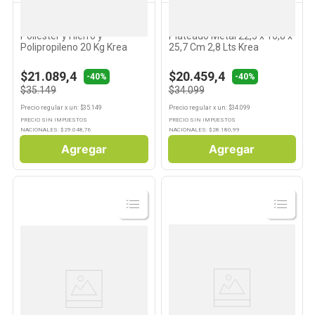
KREA
KREA
Carro de Compra Gris
Basurero Canasto a Pedal
Poliéster y Hierro y
Plateado Metal 22,5 x 16,8 x
Polipropileno 20 Kg Krea
25,7 Cm 2,8 Lts Krea
$21.089,4
$20.459,4
-40%
-40%
$35.149
$34.099
Precio regular
x
un
: $
35.149
Precio regular
x
un
: $
34.099
PRECIO SIN IMPUESTOS
PRECIO SIN IMPUESTOS
NACIONALES: $
29.048,76
NACIONALES: $
28.180,99
Agregar
Agregar
Ver
Ver
Producto
Producto