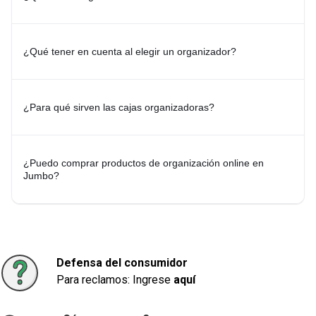
Lavado, planchado y organización de placard
Descubrí productos de
Lavado y Planchado
y
Perchas y
Organización de Placard
, pensados para cuidar tus prendas y
mantener la ropa organizada de manera práctica y eficiente.
¿Qué tener en cuenta al elegir un organizador?
¿Cómo elegir productos para organizar tu hogar?
Al momento de elegir productos de organización, es recomendable
considerar el espacio disponible, el tipo de objetos que necesitás
guardar y el uso que tendrá cada producto. Si buscás optimizar
¿Para qué sirven las cajas organizadoras?
diferentes ambientes, podés combinar
Cajas Organizadoras
,
Perchas y Organización de Placard
y otros productos de
organización para aprovechar mejor cada espacio del hogar.
¿Puedo comprar productos de organización online en
Explorá más categorías relacionadas:
Jumbo?
-
Baldes y Cestos de Basura
-
Cajas Organizadoras
-
Carros de
Compra
-
Lavado y Planchado
-
Perchas y Organización de Placard
Defensa del consumidor
Para reclamos: Ingrese
aquí