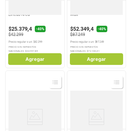
KREA
MAX
Carro De Compras Termico
Tendedero De Pared Magico
Lineas Krea
Max
$25.379,4
$52.349,4
-40%
-40%
$42.299
$87.249
Precio regular
x
un
: $
42.299
Precio regular
x
un
: $
87.249
PRECIO SIN IMPUESTOS
PRECIO SIN IMPUESTOS
NACIONALES: $
34.957,85
NACIONALES: $
72.106,61
Agregar
Agregar
Ver
Ver
Producto
Producto