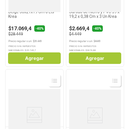
KREA
KREA
Organizadora Texturizada
Colgadores Antideslizantes
Beige 30x21x19 Cm 8 Lts
Surtido de Hierro y PVC 39 x
Krea
19,2 x 0,38 Cm x 3 Un Krea
$17.069,4
$2.669,4
-40%
-40%
$28.449
$4.449
Precio regular
x
un
: $
28.449
Precio regular
x
un
: $
4449
PRECIO SIN IMPUESTOS
PRECIO SIN IMPUESTOS
NACIONALES: $
25.745,7
NACIONALES: $
3676,86
Agregar
Agregar
Ver
Ver
Producto
Producto