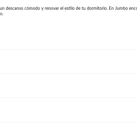
 un descanso cómodo y renovar el estilo de tu dormitorio. En Jumbo en
o.
y king, además de sábanas 2 plazas ideales para renovar tu dormitorio con
e brindan abrigo y confort durante todo el año. Encontrá opciones para d
que buscás. Combiná
Sábanas
con
Acolchados, Mantas y Frazadas
para equi
tamaño del colchón, el tipo de tela y la estación del año. En Jumbo enc