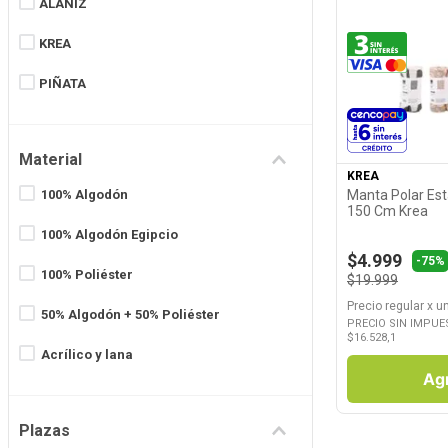
ALANIZ
Surtido
KREA
Verde
PIÑATA
Ver P
Material
KREA
Manta Polar Es
100% Algodón
150 Cm Krea
100% Algodón Egipcio
$4.999
-
75%
100% Poliéster
$19.999
Precio regular
x
u
50% Algodón + 50% Poliéster
PRECIO SIN IMPUE
$
16.528,1
Acrílico y lana
Ag
Algodón
Plazas
Algodón Egipcio