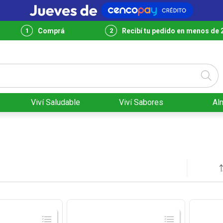
Comprá
Recibí tu pedido en menos de 
Viví Saludable
Viví Sabores
Al