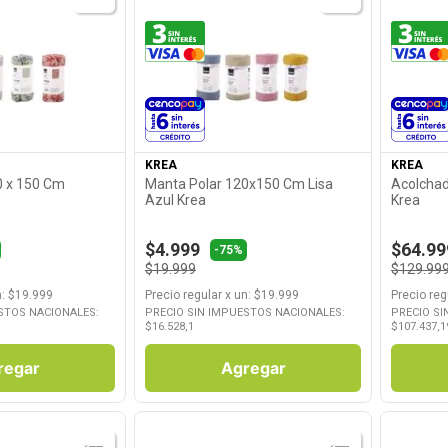
roducto
Ver Producto
KREA
KREA
0 x 150 Cm
Manta Polar 120x150 Cm Lisa
Acolchad
Azul Krea
Krea
$4.999
$64.99
-
75%
$19.999
$129.99
n
: $
19.999
Precio regular
x
un
: $
19.999
Precio reg
STOS NACIONALES:
PRECIO SIN IMPUESTOS NACIONALES:
PRECIO SI
$
16.528,1
$
107.437,1
regar
Agregar