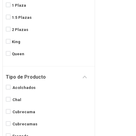
1 Plaza
Algodón y Poliéster
1.5 Plazas
Lino
2 Plazas
Material
King
Ver más 3
Queen
Súper King
Tipo de Producto
Acolchados
Chal
Cubrecama
Cubrecamas