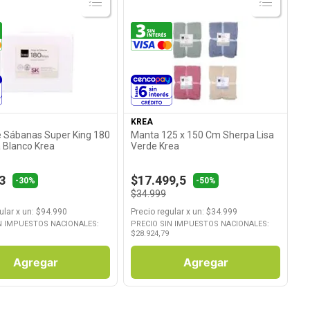
Ver Producto
Ver Producto
KREA
 Sábanas Super King 180
Manta 125 x 150 Cm Sherpa Lisa
a Blanco Krea
Verde Krea
3
$17.499,5
-30%
-50%
$34.999
ular
x
un
: $
94.990
Precio regular
x
un
: $
34.999
N IMPUESTOS NACIONALES:
PRECIO SIN IMPUESTOS NACIONALES:
$
28.924,79
Agregar
Agregar