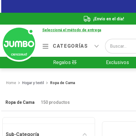
¡Envío en el día!
Seleccioná el método de entrega
Buscar...
CATEGORÍAS
Términos más buscados
Regalos 🧸
Exclusivos
1
.
Vanish
2
.
Cafe
Hogar y textil
Ropa de Cama
3
.
Leche
4
.
Valijas
Ropa de Cama
150
productos
5
.
Cerveza
6
.
Galletitas
Sub-Categoría
7
.
Yerba