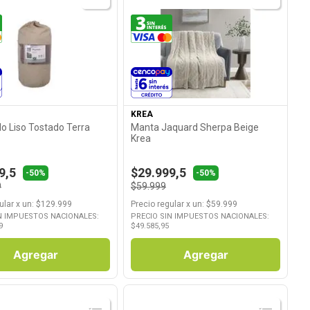
Ver Producto
Ver Producto
KREA
o Liso Tostado Terra
Manta Jaquard Sherpa Beige
Krea
9,5
$29.999,5
-50%
-50%
9
$59.999
ular
x
un
: $
129.999
Precio regular
x
un
: $
59.999
N IMPUESTOS NACIONALES:
PRECIO SIN IMPUESTOS NACIONALES:
9
$
49.585,95
Agregar
Agregar