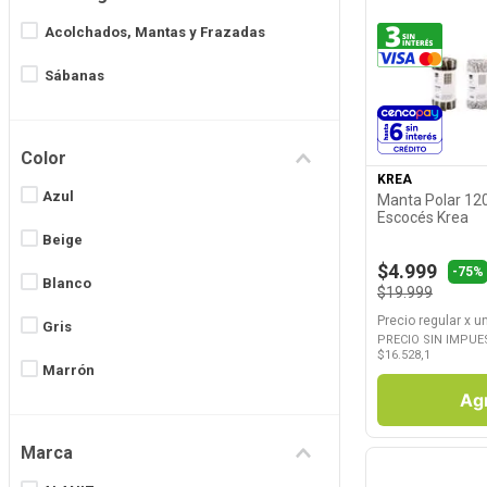
8
.
Fideos
Acolchados, Mantas y Frazadas
9
.
Juguetes
Sábanas
Ver P
10
.
Carne
Color
KREA
Azul
Manta Polar 12
Escocés Krea
Beige
$4.999
-
75%
Blanco
$19.999
Precio regular
x
u
Gris
PRECIO SIN IMPUE
$
16.528,1
Marrón
Ag
Rojo
Marca
Rosa