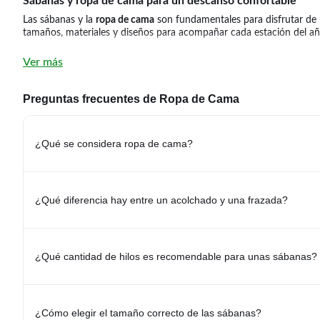
Sábanas y ropa de cama para un descanso confortable
Las sábanas y la
ropa de cama
son fundamentales para disfrutar de
tamaños, materiales y diseños para acompañar cada estación del añ
Sábanas para todos los tamaños de cama
Ver más
Descubrí
Sábanas
para una plaza, plaza y media, dos plazas, queen 
decoración.
Preguntas frecuentes de Ropa de Cama
Acolchados, mantas y frazadas
Completá tu ropa de cama con
Acolchados, Mantas y Frazadas
, qu
¿Qué se considera ropa de cama?
Ropa de cama para cada temporada
Elegí la ropa de cama según la época del año y el nivel de abrigo 
año.
¿Cómo elegir la ropa de cama adecuada?
¿Qué diferencia hay entre un acolchado y una frazada?
Al momento de elegir ropa de cama, es recomendable considerar el 
combinan confort, calidad y diseño para renovar tu dormitorio.
Explorá más categorías relacionadas:
¿Qué cantidad de hilos es recomendable para unas sábanas?
-
Acolchados, Mantas y Frazadas
-
Sábanas
¿Cómo elegir el tamaño correcto de las sábanas?