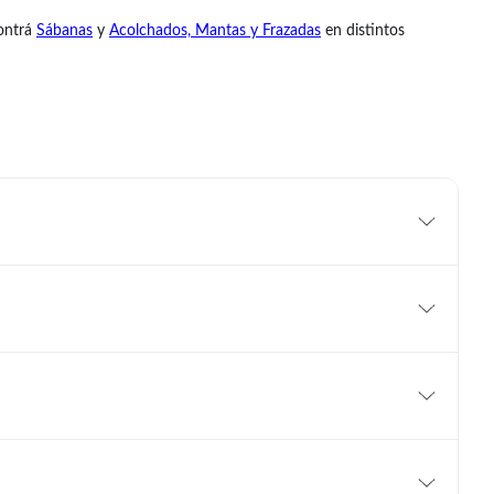
contrá
Sábanas
y
Acolchados, Mantas y Frazadas
en distintos
 opciones pensadas para el uso diario y diferentes estilos de
istintas temporadas y necesidades.
par tu dormitorio con comodidad y funcionalidad durante todo el
ontrá opciones de
Sábanas
y
Acolchados, Mantas y Frazadas
que