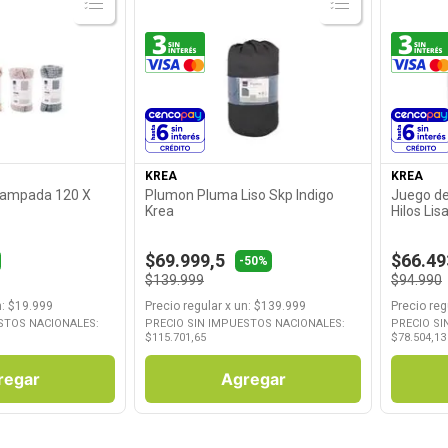
roducto
Ver Producto
KREA
KREA
tampada 120 X
Plumon Pluma Liso Skp Indigo
Juego de
Krea
Hilos Lis
$69.999,5
$66.49
-50%
$139.999
$94.990
n
: $
19.999
Precio regular
x
un
: $
139.999
Precio reg
STOS NACIONALES:
PRECIO SIN IMPUESTOS NACIONALES:
PRECIO SI
$
115.701,65
$
78.504,13
regar
Agregar