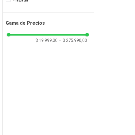
Frazada
Frazadas
Gama de Precios
Juegos de Sábanas
Manta
$ 19.999,00
–
$ 275.990,00
Mantas
Pie De Cama
Ver más 4