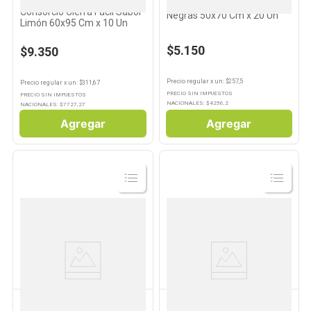
Bolsas de Residuos Asurin
Bolsas de Residuos Task
Consorcio Cierra Fácil Sabor
Negras 50x70 Cm x 20 Un
Limón 60x95 Cm x 10 Un
$5.150
$9.350
Precio regular
x
un
: $
257,5
Precio regular
x
un
: $
311,67
PRECIO SIN IMPUESTOS
PRECIO SIN IMPUESTOS
NACIONALES: $
4256,2
NACIONALES: $
7727,27
Agregar
Agregar
Ver
Ver
Producto
Producto
HOME CARE
MORTIMER