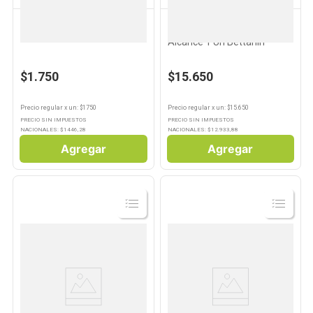
JUMBO
BETTANIN
10
.
Carne
Bolsa Fuelle Lateral Jumbo
Plumero de Microfibra Largo
Alcance 1 Un Bettanin
$1.750
$15.650
Precio regular
x
un
: $
1750
Precio regular
x
un
: $
15.650
PRECIO SIN IMPUESTOS
PRECIO SIN IMPUESTOS
NACIONALES: $
1446,28
NACIONALES: $
12.933,88
Agregar
Agregar
Ver
Ver
Producto
Producto