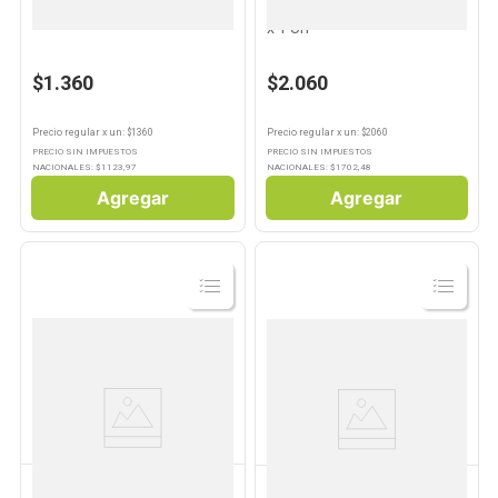
Rejilla Home Care Cocina
Trapo de Piso Gris 48x57 Cm
x 1 Un
$1.360
$2.060
Precio regular
x
un
: $
1360
Precio regular
x
un
: $
2060
PRECIO SIN IMPUESTOS
PRECIO SIN IMPUESTOS
NACIONALES: $
1123,97
NACIONALES: $
1702,48
Agregar
Agregar
Ver
Ver
Producto
Producto
ASURIN
TASK