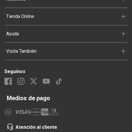
Limpieza de Baño
*
Papeles
+
Tienda Online
+
Ayuda
+
Visita También
Seguinos
Medios de pago
Atención al cliente