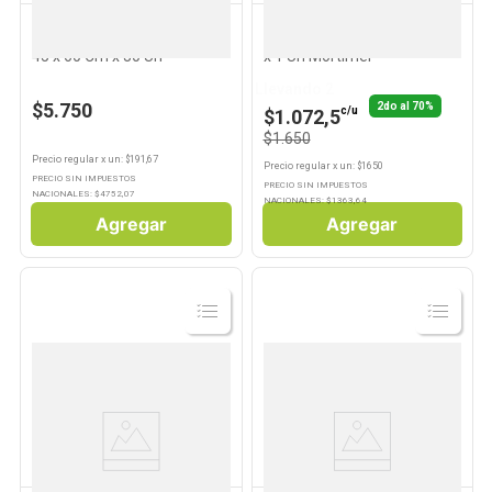
ASURIN
MORTIMER
Bolsas de Residuos Asurin
Esponja de Cocina Poderosa
45 x 60 Cm x 30 Un
x 1 Un Mortimer
Llevando 2
$5.750
2do al 70%
c/u
$1.072,5
$1.650
Precio regular
x
un
: $
191,67
Precio regular
x
un
: $
1650
PRECIO SIN IMPUESTOS
PRECIO SIN IMPUESTOS
NACIONALES: $
4752,07
NACIONALES: $
1363,64
Agregar
Agregar
Ver
Ver
Producto
Producto