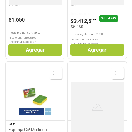
Trapo de Piso Gris 48x50 Cm
Paños Multiuso Mortimer x 3
x 1 Un
Un
Llevando 2
$1.650
2do al 70%
c/u
$3.412,5
$5.250
Precio regular
x
un
: $
1650
Precio regular
x
un
: $
1750
PRECIO SIN IMPUESTOS
PRECIO SIN IMPUESTOS
NACIONALES: $
1363,64
NACIONALES: $
4338,84
Agregar
Agregar
Ver
Ver
Producto
Producto
GO!
ASURIN
Esponja Go! Multiuso
Bolsas de Residuos Asurin