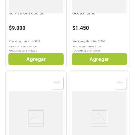
ASURIN
SCOTCH BRITE
Bolsas de Residuos Asurin
Esponja Multiuso 1 Un
50 x 70 Cm x 30 Un
Scotch Brite
$9.000
$1.450
Precio regular
x
un
: $
300
Precio regular
x
un
: $
1450
PRECIO SIN IMPUESTOS
PRECIO SIN IMPUESTOS
NACIONALES: $
7438,02
NACIONALES: $
1198,35
Agregar
Agregar
Ver
Ver
Producto
Producto
VIRULANA
MORTIMER