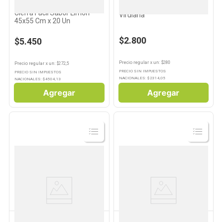
Bolsas de Residuos Asurin
Lana de Acero x 10 Un
Cierra Fácil Sabor Limón
Virulana
45x55 Cm x 20 Un
$2.800
$5.450
Precio regular
x
un
: $
280
Precio regular
x
un
: $
272,5
PRECIO SIN IMPUESTOS
PRECIO SIN IMPUESTOS
NACIONALES: $
2314,05
NACIONALES: $
4504,13
Agregar
Agregar
Ver
Ver
Producto
Producto
HOME CARE
HOME CARE