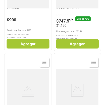
Esponja Multiuso x 1 Un
Esponja de Acero Inoxidable
Virulana
x 1 Un Mortimer
Llevando 2
$900
2do al 70%
c/u
$747,5
$1.150
Precio regular
x
un
: $
900
Precio regular
x
un
: $
1150
PRECIO SIN IMPUESTOS
PRECIO SIN IMPUESTOS
NACIONALES: $
743,8
NACIONALES: $
950,41
Agregar
Agregar
Ver
Ver
Producto
Producto
ASURIN
ASURIN