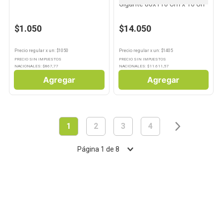
Gigante 80x110 Cm x 10 Un
$1.050
$14.050
Precio regular
x
un
: $
1050
Precio regular
x
un
: $
1405
PRECIO SIN IMPUESTOS
PRECIO SIN IMPUESTOS
NACIONALES: $
867,77
NACIONALES: $
11.611,57
Agregar
Agregar
1
2
3
4
Página
1
de
8