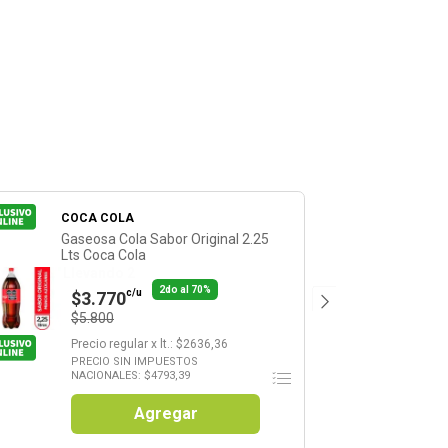
COCA COLA
Gaseosa Cola Sabor Original 2.25
Lts Coca Cola
Llevando 2
2do al 70%
c/u
$3.770
$5.800
Precio regular
x
lt.
: $
2636,36
PRECIO SIN IMPUESTOS
NACIONALES: $
4793,39
Agregar