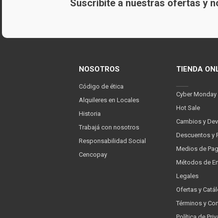
Suscribite a nuestras ofertas y
NOSOTROS
TIENDA ON
Código de ética
Cyber Monday
Alquileres en Locales
Hot Sale
Historia
Cambios y Dev
Trabajá con nosotros
Descuentos y 
Responsabilidad Social
Medios de Pa
Cencopay
Métodos de En
Legales
Ofertas y Catá
Términos y Co
Política de Pr