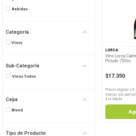
8
.
Fideos
Bebidas
9
.
Juguetes
Ver P
10
.
Carne
Categoría
Vinos
LORCA
Vino Lorca Calm
Picudo 750cc
Sub-Categoría
$17.350
Vinos Tintos
Precio regular
x
lt.
PRECIO SIN IMPUE
Cepa
$
14.338,84
Blend
Ag
Tipo de Producto