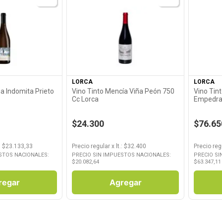
roducto
Ver Producto
LORCA
LORCA
a Indomita Prieto
Vino Tinto Mencía Viña Peón 750
Vino Tin
Cc Lorca
Empedra
$24.300
$76.65
: $
23.133,33
Precio regular
x
lt.
: $
32.400
Precio reg
STOS NACIONALES:
PRECIO SIN IMPUESTOS NACIONALES:
PRECIO SI
$
20.082,64
$
63.347,11
regar
Agregar