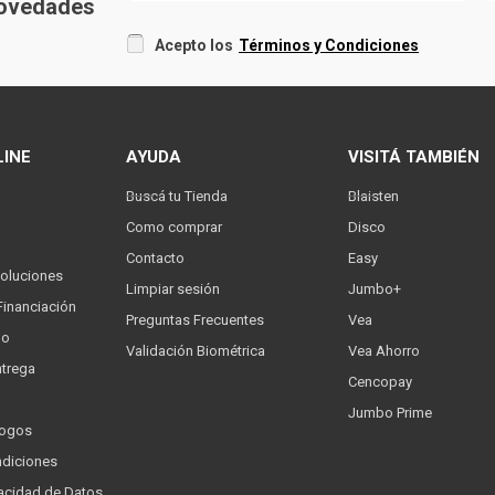
 novedades
Acepto los
Términos y Condiciones
LINE
AYUDA
VISITÁ TAMBIÉN
Buscá tu Tienda
Blaisten
Como comprar
Disco
Contacto
Easy
oluciones
Limpiar sesión
Jumbo+
Financiación
Preguntas Frecuentes
Vea
go
Validación Biométrica
Vea Ahorro
trega
Cencopay
Jumbo Prime
logos
ndiciones
ivacidad de Datos