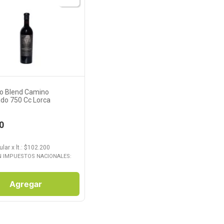
Ver Producto
to Blend Camino
do 750 Cc Lorca
0
ular
x
lt.
: $
102.200
N IMPUESTOS NACIONALES:
Agregar