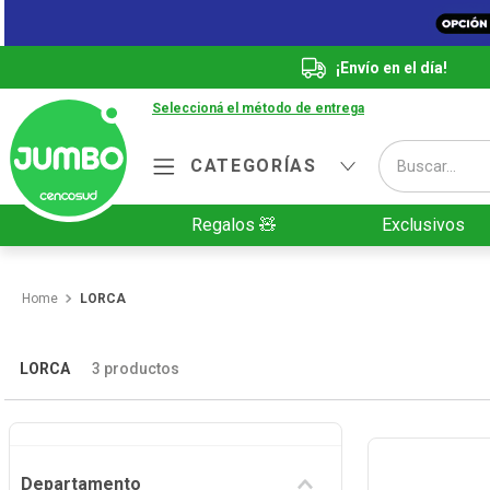
¡Envío en el día!
Seleccioná el método de entrega
Buscar...
CATEGORÍAS
Términos más buscados
Regalos 🧸
Exclusivos
1
.
Vanish
2
.
Cafe
LORCA
3
.
Leche
4
.
Valijas
LORCA
3
productos
5
.
Cerveza
6
.
Galletitas
Departamento
7
.
Yerba