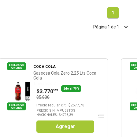
1
Página
1
de
1
COCA COLA
Gaseosa Cola Zero 2,25 Lts Coca
Cola
Llevando 2
2do al 70%
c/u
$3.770
$5.800
Precio regular
x
lt.
: $
2577,78
PRECIO SIN IMPUESTOS
NACIONALES: $
4793,39
Agregar