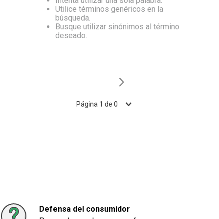
Intenta utilizar una sola palabra.
Utilice términos genéricos en la
10
.
Aceite
búsqueda.
Busque utilizar sinónimos al término
deseado.
Página
1
de
0
Defensa del consumidor