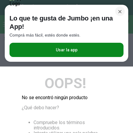
×
Lo que te gusta de Jumbo ¡en una
Buscar...
0
App!
Comprá más fácil, estés donde estés.
Seleccioná el método de entrega
Términos más buscados
1
.
Vanish
Usar la app
RELEVANCIA
2
.
Cafe
3
.
Leche
OOPS!
4
.
Galletitas
5
.
Cerveza
No se encontró ningún producto
6
.
Juguetes
¿Qué debo hacer?
7
.
Yerba
8
.
Fideos
Compruebe los términos
introducidos.
9
.
Carne