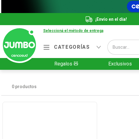
¡Envío en el día!
Seleccioná el método de entrega
Buscar...
CATEGORÍAS
Términos más buscados
Regalos 🧸
Exclusivos
1
.
Vanish
2
.
Cafe
0
productos
3
.
Leche
4
.
Cerveza
5
.
Galletitas
6
.
Yerba
7
.
Fideos