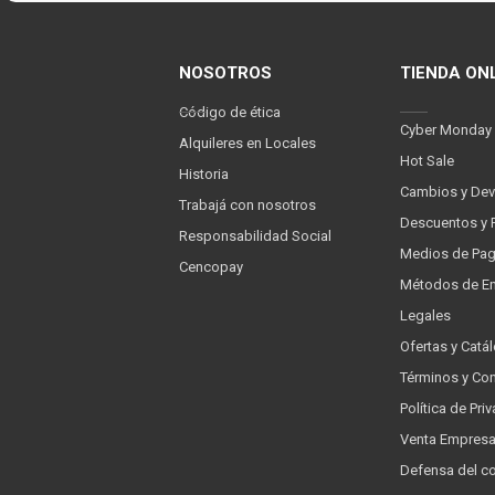
NOSOTROS
TIENDA ON
Código de ética
Cyber Monday
Alquileres en Locales
Hot Sale
Historia
Cambios y Dev
Trabajá con nosotros
Descuentos y 
Responsabilidad Social
Medios de Pa
Cencopay
Métodos de En
Legales
Ofertas y Catá
Términos y Co
Política de Pr
Venta Empres
Defensa del c