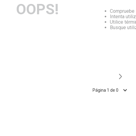
OOPS!
Compruebe l
Intenta utili
Utilice térm
Busque util
Página
1
de
0