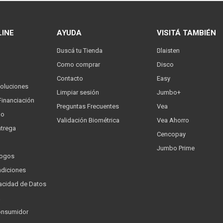
LINE
AYUDA
VISITÁ TAMBIÉN
Buscá tu Tienda
Blaisten
Como comprar
Disco
Contacto
Easy
oluciones
Limpiar sesión
Jumbo+
Financiación
Preguntas Frecuentes
Vea
go
Validación Biométrica
Vea Ahorro
trega
Cencopay
Jumbo Prime
logos
ndiciones
ivacidad de Datos
a
onsumidor