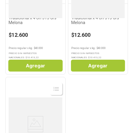
MELONA
MELONA
10
.
Carne
Helado Sabor Melón
Helado Sabor Mango
Tradicional x 4 Un 315 Grs
Tradicional x 4 Un 315 Grs
Melona
Melona
$12.600
$12.600
Precio regular
x
kg.
: $
40.000
Precio regular
x
kg.
: $
40.000
PRECIO SIN IMPUESTOS
PRECIO SIN IMPUESTOS
NACIONALES: $
10.413,22
NACIONALES: $
10.413,22
Agregar
Agregar
Ver
Producto