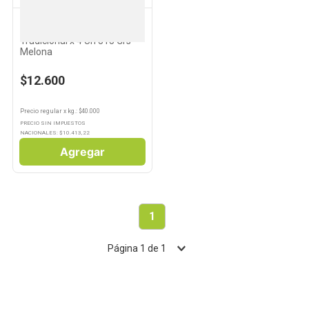
MELONA
Helado Sabor Frutilla
Tradicional x 4 Un 315 Grs
Melona
$12.600
Precio regular
x
kg.
: $
40.000
PRECIO SIN IMPUESTOS
NACIONALES: $
10.413,22
Agregar
1
Página
1
de
1