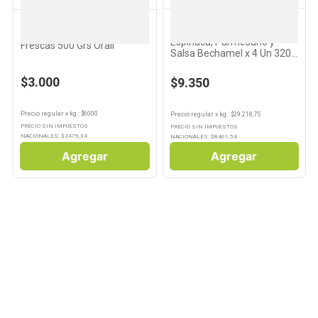
ORALÍ
ORALÍ
Empanadas de Sabor
Ravioles de Espinaca
Espinaca, Parmesano y
Frescas 500 Grs Oralí
Salsa Bechamel x 4 Un 320
Grs Oralí
$3.000
$9.350
Precio regular
x
kg.
: $
6000
Precio regular
x
kg.
: $
29.218,75
PRECIO SIN IMPUESTOS
PRECIO SIN IMPUESTOS
NACIONALES: $
2479,34
NACIONALES: $
8461,54
Agregar
Agregar