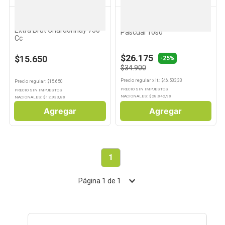
PASCUAL TOSO
PASCUAL TOSO
10
.
Aceite
Espumante Pascual Toso
Vino Tinto Syrah 750 Cc
Extra Brut Chardonnay 750
Pascual Toso
Cc
$26.175
$15.650
-25%
$34.900
Precio regular
x
lt.
: $
46.533,33
Precio regular
: $
15.650
PRECIO SIN IMPUESTOS
PRECIO SIN IMPUESTOS
NACIONALES: $
28.842,98
NACIONALES: $
12.933,88
Agregar
Agregar
1
Página
1
de
1