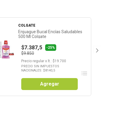
COLGATE
Enjuague Bucal Encías Saludables
500 Ml Colgate
$7.387,5
-25%
$9.850
Precio regular
x
lt.
: $
19.700
PRECIO SIN IMPUESTOS
NACIONALES: $
8140,5
Agregar