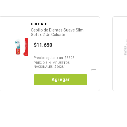
COLGATE
Cepillo de Dientes Suave Slim
Soft x 2 Un Colgate
$11.650
Precio regular
x
un
: $
5825
PRECIO SIN IMPUESTOS
NACIONALES: $
9628,1
Agregar