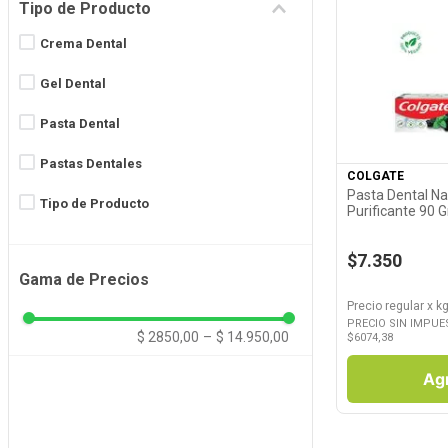
Tipo de Producto
MERAKI
Crema Dental
NOC 10
Gel Dental
ODOL
Ver P
Pasta Dental
ORAL-B
Pastas Dentales
COLGATE
Ver más 3
Pasta Dental Na
Tipo de Producto
Purificante 90 G
$7.350
Gama de Precios
Precio regular
x
kg
PRECIO SIN IMPUE
$ 2850,00
–
$ 14.950,00
$
6074,38
Ag