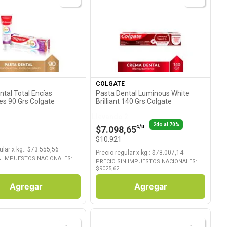
Ver Producto
Ver Producto
COLGATE
ntal Total Encías
Pasta Dental Luminous White
es 90 Grs Colgate
Brilliant 140 Grs Colgate
Llevando 2
2do al 70%
c/u
$7.098,65
$10.921
ular
x
kg.
: $
73.555,56
Precio regular
x
kg.
: $
78.007,14
N IMPUESTOS NACIONALES:
PRECIO SIN IMPUESTOS NACIONALES:
$
9025,62
Agregar
Agregar