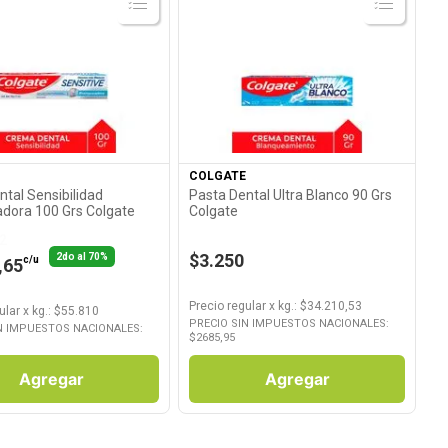
Ver Producto
Ver Producto
COLGATE
ntal Sensibilidad
Pasta Dental Ultra Blanco 90 Grs
dora 100 Grs Colgate
Colgate
2
$3.250
2do al 70%
c/u
,65
Precio regular
x
kg.
: $
34.210,53
ular
x
kg.
: $
55.810
PRECIO SIN IMPUESTOS NACIONALES:
N IMPUESTOS NACIONALES:
$
2685,95
Agregar
Agregar