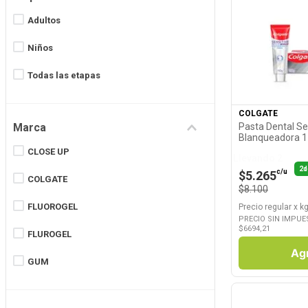
8
.
Juguetes
Adultos
9
.
Valijas
Niños
Ver P
10
.
Carne
Todas las etapas
COLGATE
Marca
Pasta Dental Sen
Blanqueadora 1
CLOSE UP
Llevando 2
2d
c/u
$5.265
COLGATE
$8.100
FLUOROGEL
Precio regular
x
kg
PRECIO SIN IMPUE
$
6694,21
FLUROGEL
Ag
GUM
KOLYNOS