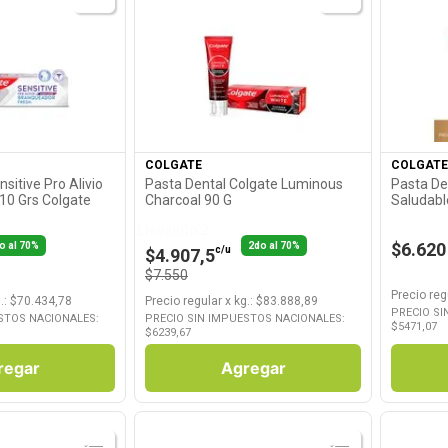
roducto
Ver Producto
COLGATE
COLGATE
sitive Pro Alivio
Pasta Dental Colgate Luminous
Pasta De
10 Grs Colgate
Charcoal 90 G
Saludabl
Llevando 2
$6.620
o al 70%
2do al 70%
c/u
$4.907,5
$7.550
Precio reg
.
: $
70.434,78
Precio regular
x
kg.
: $
83.888,89
PRECIO SI
STOS NACIONALES:
PRECIO SIN IMPUESTOS NACIONALES:
$
5471,07
$
6239,67
regar
Agregar