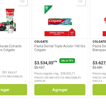
roducto
Ver Producto
COLGATE
COLGATE
turals Extracts
Pasta Dental Triple Acción 140 Grs
Pasta De
rs Colgate
Colgate
Blanquea
Llevando 2
Llevando 
2do al 70%
c/u
$3.534,05
$3.627
$5.437
$5.581
.
: $
81.666,67
Precio regular
x
kg.
: $
38.835,71
Precio reg
STOS NACIONALES:
PRECIO SIN IMPUESTOS NACIONALES:
PRECIO SI
$
4493,39
$
4612,4
regar
Agregar