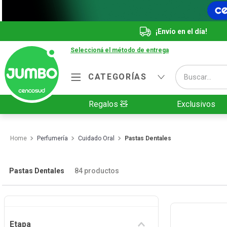
¡Envío en el día!
Seleccioná el método de entrega
Buscar...
CATEGORÍAS
Términos más buscados
Regalos 🧸
Exclusivos
1
.
Vanish
2
.
Cafe
Perfumería
Cuidado Oral
Pastas Dentales
3
.
Leche
4
.
Cerveza
Pastas Dentales
84
productos
5
.
Galletitas
6
.
Yerba
Etapa
7
.
Fideos