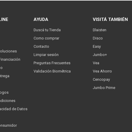
LINE
AYUDA
VISITÁ TAMBIÉN
Buscá tu Tienda
Blaisten
Como comprar
Disco
Contacto
Easy
oluciones
Limpiar sesión
Jumbo+
Financiación
Preguntas Frecuentes
Vea
go
Validación Biométrica
Vea Ahorro
trega
Cencopay
Jumbo Prime
logos
ndiciones
ivacidad de Datos
a
onsumidor