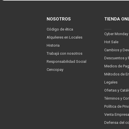
NOSOTROS
TIENDA ON
Código de ética
Cyber Monday
Alquileres en Locales
Hot Sale
Historia
Cambios y Dev
Trabajá con nosotros
Descuentos y 
Responsabilidad Social
Medios de Pa
Cencopay
Métodos de En
Legales
Ofertas y Catá
Términos y Co
Política de Pr
Venta Empres
Defensa del c