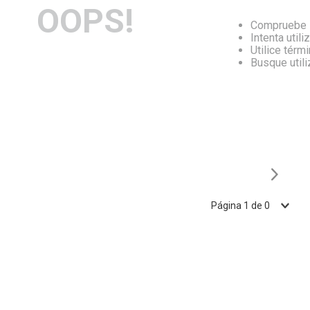
OOPS!
Compruebe l
Intenta utili
Utilice térm
Busque util
Página
1
de
0