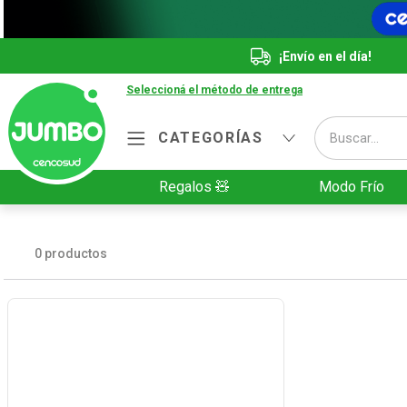
¡Envío en el día!
Seleccioná el método de entrega
Buscar...
CATEGORÍAS
Términos más buscados
Regalos 🧸
Modo Frío
1
.
Vanish
2
.
Cafe
0
productos
3
.
Leche
4
.
Cerveza
5
.
Galletitas
6
.
Juguetes
7
.
Yerba