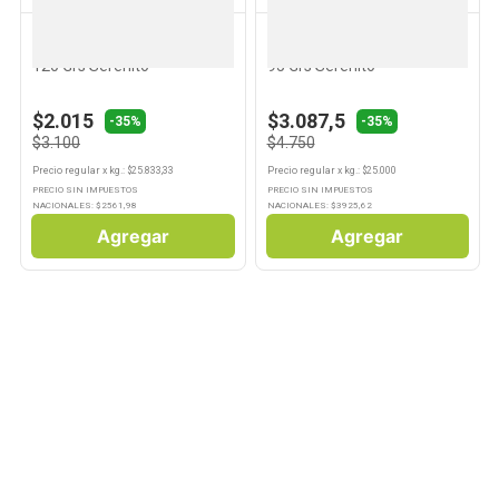
SERENITO
SERENITO
Postre Sabor Vainilla Lácteo
Postre Sabor Vainilla x 2 Un
120 Grs Serenito
95 Grs Serenito
$2.015
$3.087,5
-35%
-35%
$3.100
$4.750
Precio regular
x
kg.
: $
25.833,33
Precio regular
x
kg.
: $
25.000
PRECIO SIN IMPUESTOS
PRECIO SIN IMPUESTOS
NACIONALES: $
2561,98
NACIONALES: $
3925,62
Agregar
Agregar