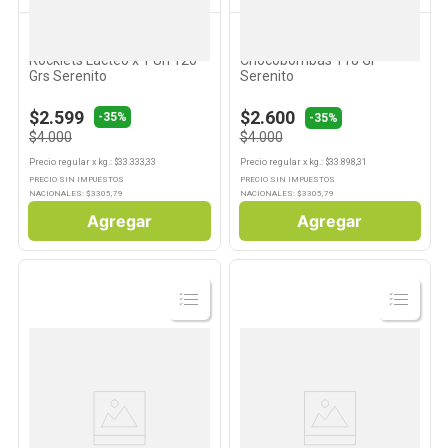
SERENITO
SERENITO
10
.
Carne
Postre Sabor Vainilla con
Postre Vainilla Con
Rocklets Lácteo x 1 Un 120
Chocobombas 118 Gr
Grs Serenito
Serenito
$2.599
$2.600
-
35%
-35%
$4.000
$4.000
Precio regular
x
kg.
: $
33.333,33
Precio regular
x
kg.
: $
33.898,31
PRECIO SIN IMPUESTOS
PRECIO SIN IMPUESTOS
NACIONALES: $
3305,79
NACIONALES: $
3305,79
Agregar
Agregar
Ver
Ver
Producto
Producto