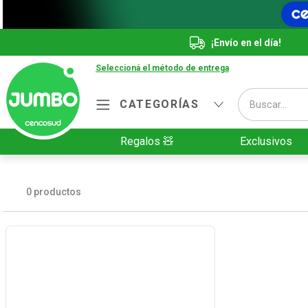
¡Envío en el día!
Seleccioná el método de entrega
Buscar...
CATEGORÍAS
Términos más buscados
Regalos 🧸
Exclusivos
1
.
Vanish
2
.
Cafe
0
productos
3
.
Leche
4
.
Cerveza
5
.
Galletitas
6
.
Yerba
7
.
Fideos