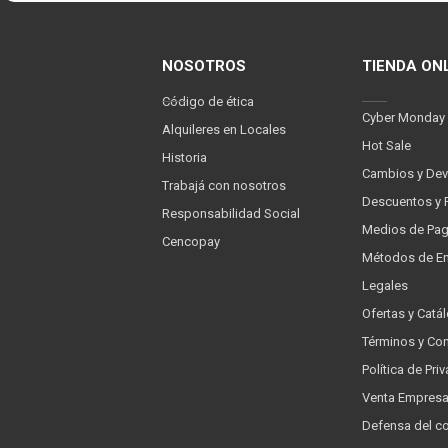
NOSOTROS
TIENDA ON
Código de ética
Cyber Monday
Alquileres en Locales
Hot Sale
Historia
Cambios y Dev
Trabajá con nosotros
Descuentos y 
Responsabilidad Social
Medios de Pa
Cencopay
Métodos de En
Legales
Ofertas y Catá
Términos y Co
Política de Pr
Venta Empres
Defensa del c