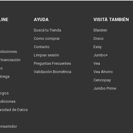
LINE
AYUDA
VISITÁ TAMBIÉN
Buscá tu Tienda
Blaisten
Como comprar
Disco
Contacto
Easy
oluciones
Limpiar sesión
Jumbo+
Financiación
Preguntas Frecuentes
Vea
go
Validación Biométrica
Vea Ahorro
trega
Cencopay
Jumbo Prime
logos
ndiciones
ivacidad de Datos
a
onsumidor