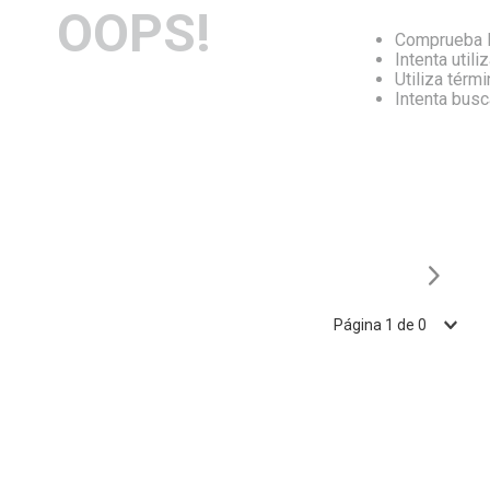
OOPS!
Comprueba l
Intenta utili
Utiliza térm
Intenta bus
Página
1
de
0