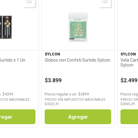
roducto
Ver Producto
SYLCON
SYLCON
Surtido x 1 Un
Globos con Confeti Surtido Sylcon
Vela Cartel Feliz Cumple X 1 Un
Sylcon
$3.899
$2.499
n
: $
4399
Precio regular
x
un
: $
3899
Precio reg
STOS NACIONALES:
PRECIO SIN IMPUESTOS NACIONALES:
PRECIO SI
$
3222,31
$
2065,29
regar
Agregar