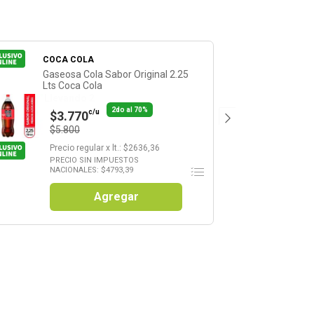
COCA COLA
Gaseosa Cola Sabor Original 2.25
Lts Coca Cola
Llevando 2
2do al 70%
c/u
$3.770
$5.800
Precio regular
x
lt.
: $
2636,36
PRECIO SIN IMPUESTOS
NACIONALES: $
4793,39
Agregar