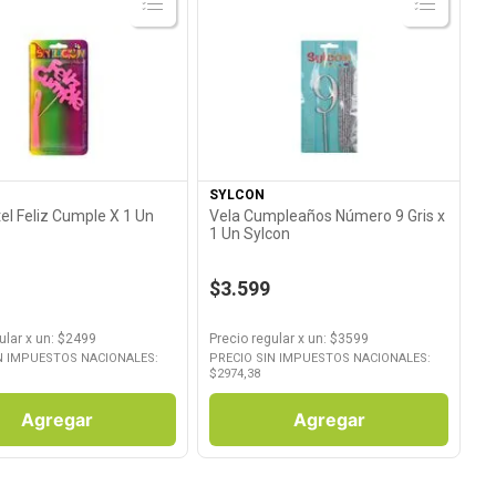
Ver Producto
Ver Producto
SYLCON
Vela Cumpleaños Número 9 Gris x
1 Un Sylcon
$3.599
ular
x
un
: $
2499
Precio regular
x
un
: $
3599
N IMPUESTOS NACIONALES:
PRECIO SIN IMPUESTOS NACIONALES:
$
2974,38
Agregar
Agregar