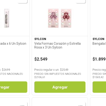
roducto
Ver Producto
SYLCON
SYLCON
eada x 6 Un Sylcon
Vela Formas Corazón y Estrella
Bengala 
Rosa x 3 Un Sylcon
$2.549
$1.899
n
: $
2699
Precio regular
x
un
: $
2549
Precio reg
STOS NACIONALES:
PRECIO SIN IMPUESTOS NACIONALES:
PRECIO SI
$
2106,61
$
1569,42
regar
Agregar