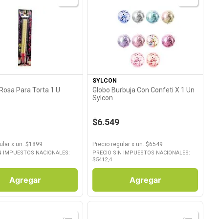
Ver Producto
Ver Producto
SYLCON
Rosa Para Torta 1 U
Globo Burbuja Con Confeti X 1 Un
Sylcon
$6.549
ular
x
un
: $
1899
Precio regular
x
un
: $
6549
N IMPUESTOS NACIONALES:
PRECIO SIN IMPUESTOS NACIONALES:
$
5412,4
Agregar
Agregar