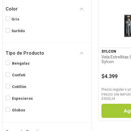
Color
Gris
Ver P
Surtido
SYLCON
Tipo de Producto
Vela Estrellitas 
Sylcon
Bengalas
Confeti
$4.399
Cotillón
Precio regular
x
u
PRECIO SIN IMPUE
Especieros
$
3635,54
Ag
Globos
Toppers