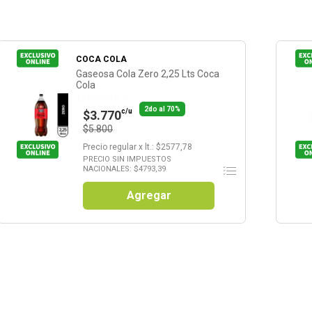
COCA COLA
Gaseosa Cola Zero 2,25 Lts Coca
Cola
Llevando 2
2do al 70%
c/u
$3.770
$5.800
Precio regular
x
lt.
: $
2577,78
PRECIO SIN IMPUESTOS
NACIONALES: $
4793,39
Agregar