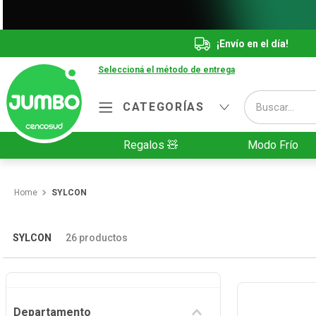
¡Envío en el día!
Seleccioná el método de entrega
Buscar...
CATEGORÍAS
Términos más buscados
Regalos 🧸
Modo Frío
1
.
Vanish
2
.
Cafe
SYLCON
3
.
Leche
4
.
Cerveza
SYLCON
26
productos
5
.
Galletitas
6
.
Yerba
Departamento
7
.
Fideos