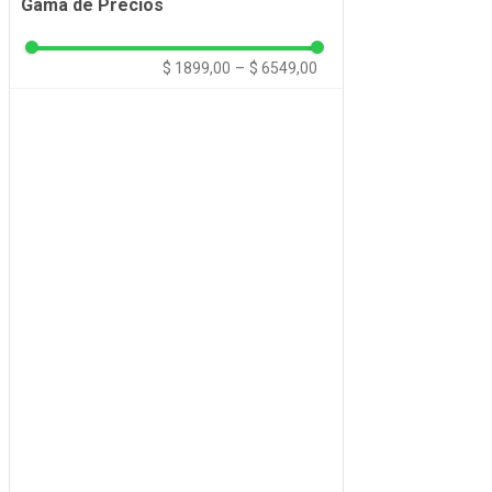
Gama de Precios
Vela
Velas
$ 1899,00
–
$ 6549,00
Velas de Cumpleaños