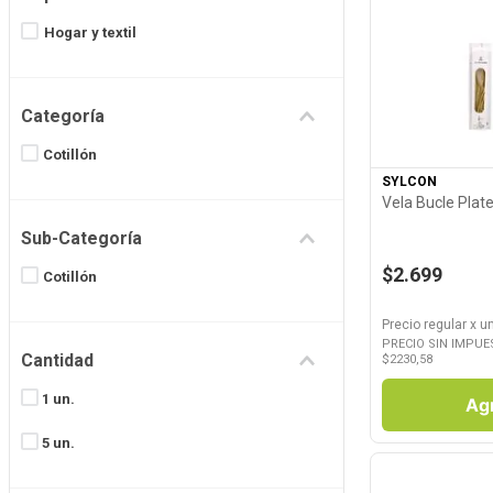
8
.
Juguetes
Hogar y textil
9
.
Valijas
Ver P
10
.
Carne
Categoría
Cotillón
SYLCON
Vela Bucle Plat
Sub-Categoría
$2.699
Cotillón
Precio regular
x
u
PRECIO SIN IMPUE
Cantidad
$
2230,58
1 un.
Ag
5 un.