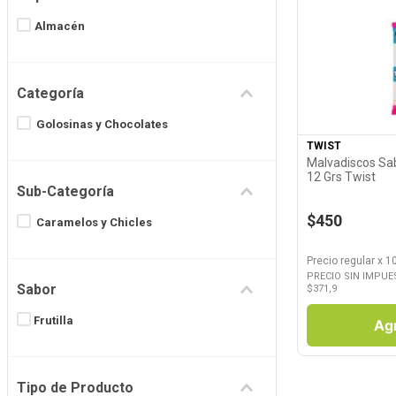
8
.
Juguetes
Almacén
9
.
Valijas
Ver P
10
.
Carne
Categoría
Golosinas y Chocolates
TWIST
Malvadiscos Sabo
12 Grs Twist
Sub-Categoría
$450
Caramelos y Chicles
Precio regular
x
10
PRECIO SIN IMPUE
Sabor
$
371,9
Frutilla
Ag
Tipo de Producto