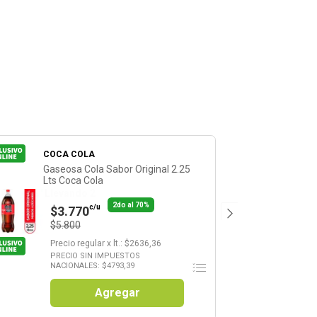
COCA COLA
Gaseosa Cola Sabor Original 2.25
Lts Coca Cola
Llevando 2
2do al 70%
c/u
$3.770
$5.800
Precio regular
x
lt.
: $
2636,36
PRECIO SIN IMPUESTOS
NACIONALES: $
4793,39
Agregar