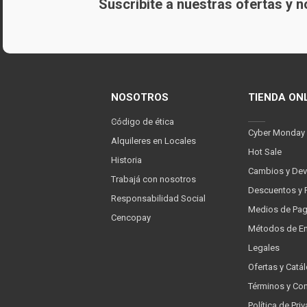
Suscribite a nuestras ofertas y
NOSOTROS
TIENDA ON
Código de ética
Cyber Monday
Alquileres en Locales
Hot Sale
Historia
Cambios y Dev
Trabajá con nosotros
Descuentos y 
Responsabilidad Social
Medios de Pa
Cencopay
Métodos de En
Legales
Ofertas y Catá
Términos y Co
Política de Pr