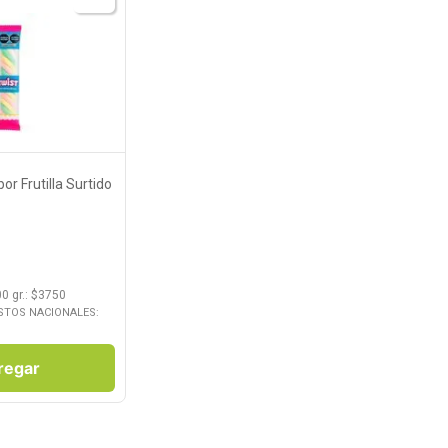
roducto
r Frutilla Surtido
0 gr.
: $
3750
STOS NACIONALES:
regar