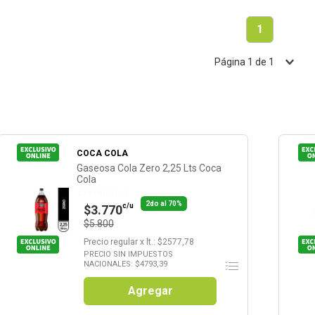
1
Página
1
de
1
COCA COLA
Gaseosa Cola Zero 2,25 Lts Coca
Cola
Llevando 2
2do al 70%
c/u
$3.770
$5.800
Precio regular
x
lt.
: $
2577,78
PRECIO SIN IMPUESTOS
NACIONALES: $
4793,39
Agregar