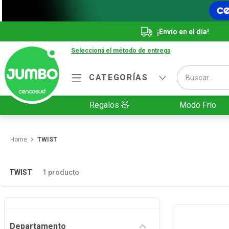
¡Envío en el día!
Seleccioná el método de entrega
Buscar...
CATEGORÍAS
Términos más buscados
Regalos 🧸
Modo Frío
1
.
Vanish
2
.
Cafe
TWIST
3
.
Leche
4
.
Cerveza
TWIST
1
producto
5
.
Galletitas
6
.
Yerba
Departamento
7
.
Fideos