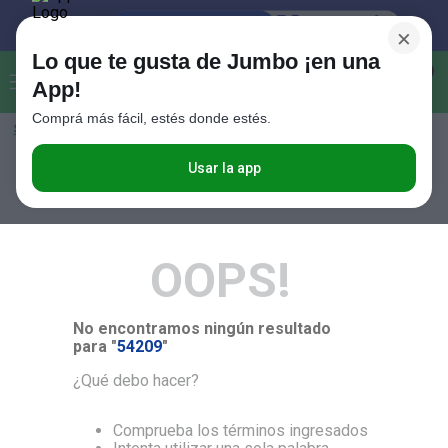
×
Lo que te gusta de Jumbo ¡en una
Buscar...
0
App!
Comprá más fácil, estés donde estés.
Seleccioná el método de entrega
Términos más buscados
1
.
Vanish
Usar la app
RELEVANCIA
2
.
Cafe
3
.
Leche
OOPS!
4
.
Valijas
5
.
Cerveza
No encontramos ningún resultado
6
.
Galletitas
para "
54209
"
7
.
Yerba
¿Qué debo hacer?
8
.
Fideos
Comprueba los términos ingresados
9
.
Juguetes