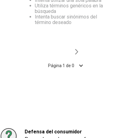
Intenta utilizar una sola palabra
Utiliza términos genéricos en la
10
.
Carne
búsqueda
Intenta buscar sinónimos del
término deseado
Página
1
de
0
Defensa del consumidor