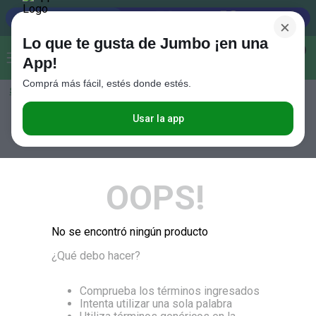
×
Lo que te gusta de Jumbo ¡en una
Buscar...
0
App!
Comprá más fácil, estés donde estés.
Seleccioná el método de entrega
Términos más buscados
1
.
Vanish
Usar la app
RELEVANCIA
2
.
Cafe
3
.
Leche
OOPS!
4
.
Cerveza
5
.
Galletitas
No se encontró ningún producto
6
.
Yerba
¿Qué debo hacer?
7
.
Fideos
8
.
Juguetes
Comprueba los términos ingresados
Intenta utilizar una sola palabra
9
.
Valijas