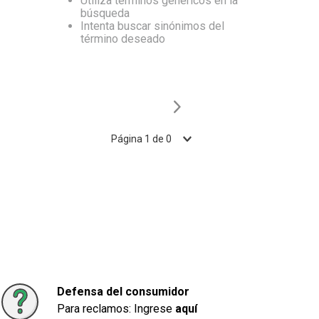
Utiliza términos genéricos en la
búsqueda
10
.
Carne
Intenta buscar sinónimos del
término deseado
Página
1
de
0
Defensa del consumidor
Para reclamos: Ingrese
aquí