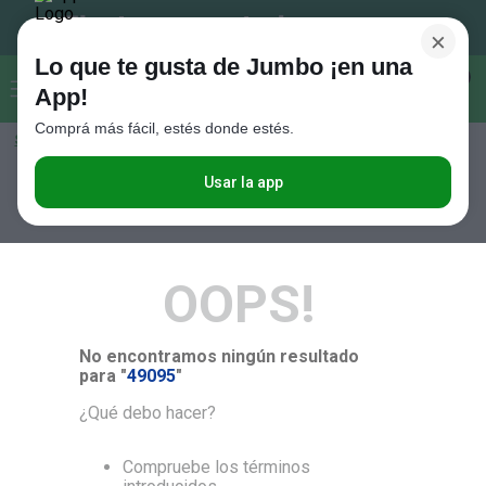
×
Lo que te gusta de Jumbo ¡en una
Buscar...
0
App!
Comprá más fácil, estés donde estés.
Seleccioná el método de entrega
Términos más buscados
1
.
Vanish
Usar la app
RELEVANCIA
2
.
Cafe
3
.
Leche
OOPS!
4
.
Galletitas
5
.
Cerveza
No encontramos ningún resultado
6
.
Juguetes
para "
49095
"
7
.
Yerba
¿Qué debo hacer?
8
.
Fideos
Compruebe los términos
9
.
Carne