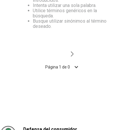
introducidos.
Intenta utilizar una sola palabra.
10
.
Aceite
Utilice términos genéricos en la
búsqueda.
Busque utilizar sinónimos al término
deseado.
Página
1
de
0
Defensa del consumidor