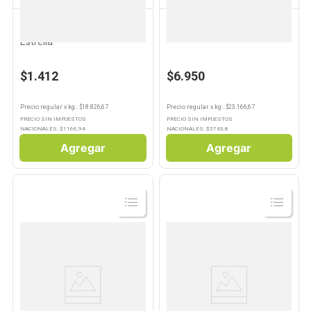
ESTRELLA
ESTRELLA
10
.
Carne
Algodón Hidrófilo 75 Grs
Algodón 300 Grs Estrella
Estrella
$1.412
$6.950
Precio regular
x
kg.
: $
18.826,67
Precio regular
x
kg.
: $
23.166,67
PRECIO SIN IMPUESTOS
PRECIO SIN IMPUESTOS
NACIONALES: $
1166,94
NACIONALES: $
5743,8
Agregar
Agregar
Ver
Ver
Producto
Producto