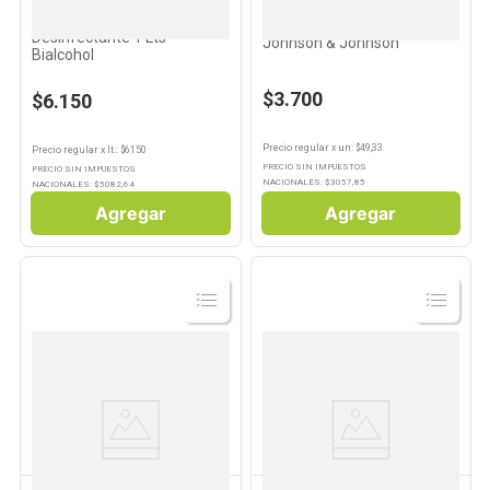
JOHNSON & JOHNSON
Alcohol al 70%
Hisopos Cotonetes 75 Un
Desinfectante 1 Lts
Johnson & Johnson
Bialcohol
$3.700
$6.150
Precio regular
x
un
: $
49,33
Precio regular
x
lt.
: $
6150
PRECIO SIN IMPUESTOS
PRECIO SIN IMPUESTOS
NACIONALES: $
3057,85
NACIONALES: $
5082,64
Agregar
Agregar
Ver
Ver
Producto
Producto
QSOFT
DONCELLA