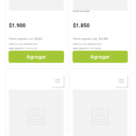
Hisopos 75 Un Qsoft
Algodón Hidrófilo 100 Grs
Doncella
$1.900
$1.850
Precio regular
x
un
: $
25,33
Precio regular
x
kg.
: $
18.500
PRECIO SIN IMPUESTOS
PRECIO SIN IMPUESTOS
NACIONALES: $
1570,25
NACIONALES: $
1528,93
Agregar
Agregar
Ver
Ver
Producto
Producto
BIALCOHOL
JOHNSON & JOHNSON