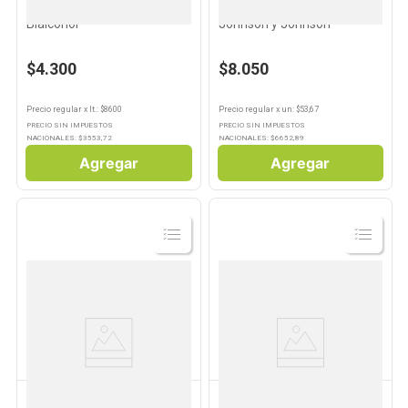
Alcohol Etílico 500 Ml
Hisopos Cotonetes 150 Un
Bialcohol
Johnson y Johnson
$4.300
$8.050
Precio regular
x
lt.
: $
8600
Precio regular
x
un
: $
53,67
PRECIO SIN IMPUESTOS
PRECIO SIN IMPUESTOS
NACIONALES: $
3553,72
NACIONALES: $
6652,89
Agregar
Agregar
Ver
Ver
Producto
Producto
FAMILY CARE
BIALCOHOL