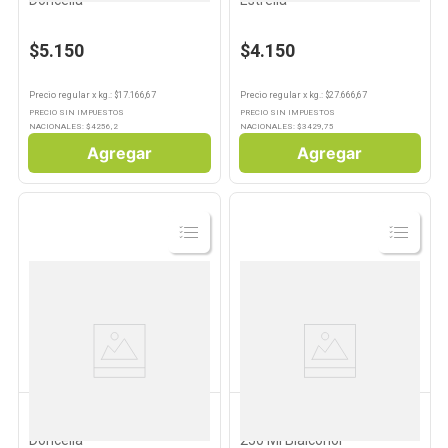
Doncella
Estrella
$5.150
$4.150
Precio regular
x
kg.
: $
17.166,67
Precio regular
x
kg.
: $
27.666,67
PRECIO SIN IMPUESTOS
PRECIO SIN IMPUESTOS
NACIONALES: $
4256,2
NACIONALES: $
3429,75
Agregar
Agregar
Ver
Ver
Producto
Producto
DONCELLA
BIALCOHOL
Algodón Hidrófilo 200 Grs
Alcohol en Gel Antibacterial
Doncella
250 Ml Bialcohol