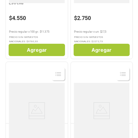
Estrella
$4.550
$2.750
Precio regular
x
100 gr.
: $
11.375
Precio regular
x
un
: $
27,5
PRECIO SIN IMPUESTOS
PRECIO SIN IMPUESTOS
NACIONALES: $
3760,33
NACIONALES: $
2272,73
Agregar
Agregar
Ver
Ver
Producto
Producto
DONCELLA
ESTRELLA
Algodón Hidrófilo 300 Grs
Algodón Hidrófilo 150 Grs