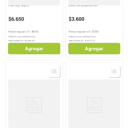
Alcohol Etílico 96 1000ml
Alcohol Antibacterial 70%
Family Care
500 Ml Bialcohol
$6.650
$3.600
Precio regular
x
lt.
: $
6650
Precio regular
x
lt.
: $
7200
PRECIO SIN IMPUESTOS
PRECIO SIN IMPUESTOS
NACIONALES: $
5495,87
NACIONALES: $
2975,21
Agregar
Agregar
Ver
Ver
Producto
Producto
ESTRELLA
QSOFT
Algodón Baby 50 Grs x 40 Un
Hisopos x 100 Un Qsoft