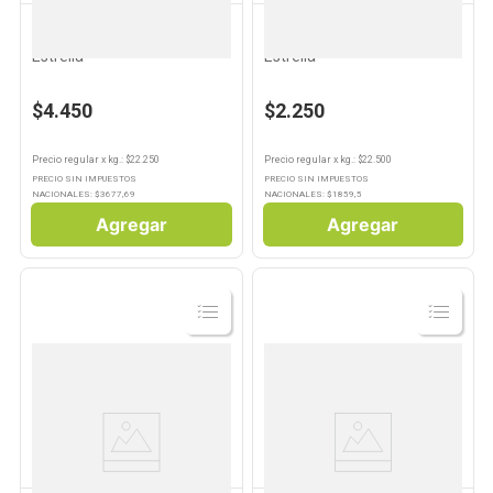
ESTRELLA
ESTRELLA
Algodón Hidrófilo 200 Grs
Algodón Hidrófilo 100 Grs
Estrella
Estrella
$4.450
$2.250
Precio regular
x
kg.
: $
22.250
Precio regular
x
kg.
: $
22.500
PRECIO SIN IMPUESTOS
PRECIO SIN IMPUESTOS
NACIONALES: $
3677,69
NACIONALES: $
1859,5
Agregar
Agregar
Ver
Ver
Producto
Producto