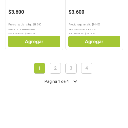
$3.600
$3.600
Precio regular
x
kg.
: $
18.000
Precio regular
x
lt.
: $
14.400
PRECIO SIN IMPUESTOS
PRECIO SIN IMPUESTOS
NACIONALES: $
2975,21
NACIONALES: $
2975,21
Agregar
Agregar
1
2
3
4
Página
1
de
4