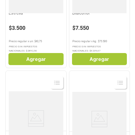
ESTRELLA
BIALCOHOL
Discos de Algodón 80 Un
Alcohol Etílico 1000 Ml
Estrella
Bialcohol
$3.500
$7.550
Precio regular
x
un
: $
43,75
Precio regular
x
kg.
: $
75.500
PRECIO SIN IMPUESTOS
PRECIO SIN IMPUESTOS
NACIONALES: $
2892,56
NACIONALES: $
6239,67
Agregar
Agregar
Ver
Ver
Producto
Producto
BIALCOHOL