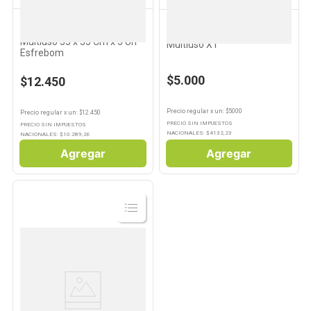
ESFREBOM
ESFREBOM
10
.
Aceite
Paños de Microfibra
Microfibra Esfrebom
Multiuso 35 x 35 Cm x 3 Un
Multiuso X1
Esfrebom
$5.000
$12.450
Precio regular
x
un
: $
5000
Precio regular
x
un
: $
12.450
PRECIO SIN IMPUESTOS
PRECIO SIN IMPUESTOS
NACIONALES: $
4132,23
NACIONALES: $
10.289,26
Agregar
Agregar
Ver
Producto