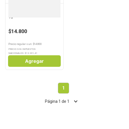
NOVICA
Guante Novica De Microfibra
1u
$14.800
Precio regular
x
un
: $
14.800
PRECIO SIN IMPUESTOS
NACIONALES: $
12.231,41
Agregar
1
Página
1
de
1