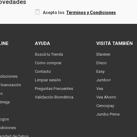
 novedades
Acepto los
Términos y Condiciones
LINE
AYUDA
VISITÁ TAMBIÉN
Buscá tu Tienda
Blaisten
Como comprar
Disco
Contacto
Easy
oluciones
Limpiar sesión
Jumbo+
Financiación
Preguntas Frecuentes
Vea
go
Validación Biométrica
Vea Ahorro
trega
Cencopay
Jumbo Prime
logos
ndiciones
ivacidad de Datos