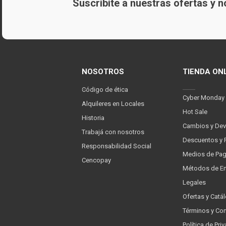
Suscribite a nuestras ofertas y
NOSOTROS
TIENDA ON
Código de ética
Cyber Monday
Alquileres en Locales
Hot Sale
Historia
Cambios y Dev
Trabajá con nosotros
Descuentos y 
Responsabilidad Social
Medios de Pa
Cencopay
Métodos de En
Legales
Ofertas y Catá
Términos y Co
Política de Pr