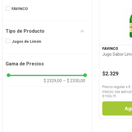
8
.
Fideos
FAVINCO
9
.
Juguetes
Ver P
10
.
Carne
Tipo de Producto
Jugos de Limón
FAVINCO
Jugo Sabor Lim
Gama de Precios
$2.329
$ 2329,00
–
$ 2330,00
Precio regular
x
lt.
PRECIO SIN IMPUE
$
1924,79
Ag