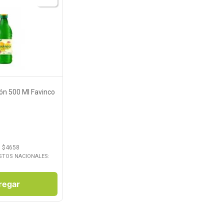
roducto
ón 500 Ml Favinco
: $
4658
STOS NACIONALES:
regar