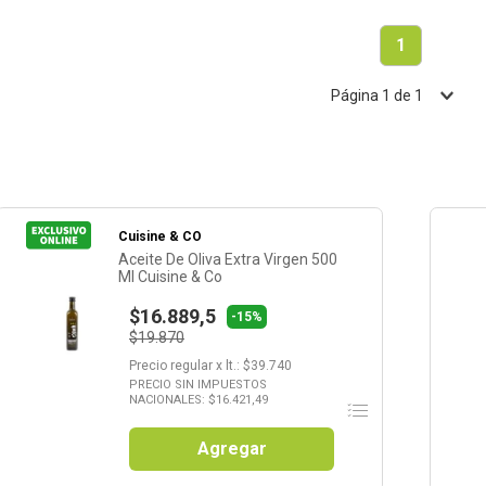
1
Página
1
de
1
Cuisine & CO
Aceite De Oliva Extra Virgen 500
Ml Cuisine & Co
$16.889,5
-15%
$19.870
Precio regular
x
lt.
: $
39.740
PRECIO SIN IMPUESTOS
NACIONALES: $
16.421,49
Agregar