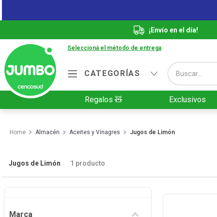
¡Envío en el día!
Seleccioná el método de entrega
Buscar...
CATEGORÍAS
Términos más buscados
Regalos 🧸
Exclusivos
1
.
Vanish
2
.
Cafe
Almacén
Aceites y Vinagres
Jugos de Limón
3
.
Leche
4
.
Valijas
Jugos de Limón
1
producto
5
.
Cerveza
6
.
Galletitas
Marca
7
.
Yerba