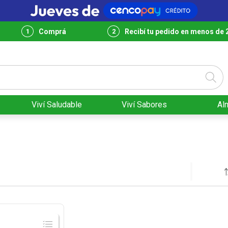
Comprá
Recibí tu pedido en menos de 
Viví Saludable
Viví Sabores
Al