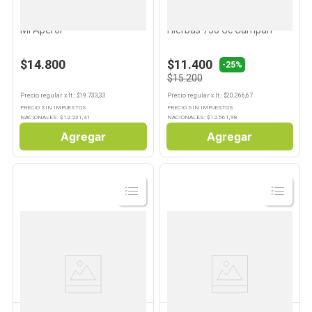
APEROL
CAMPARI
Aperitivo Sabor Hierbas 750
Aperitivo Sabor Naranjas y
Ml Aperol
Hierbas 750 Cc Campari
$14.800
$11.400
-25%
$15.200
Precio regular
x
lt.
: $
19.733,33
Precio regular
x
lt.
: $
20.266,67
PRECIO SIN IMPUESTOS
PRECIO SIN IMPUESTOS
NACIONALES: $
12.231,41
NACIONALES: $
12.561,98
Agregar
Agregar
Ver
Ver
Producto
Producto
GANCIA
SMIRNOFF