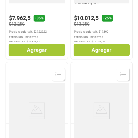
750 Ml Cynar
$7.962,5
$10.012,5
-35%
-25%
$12.250
$13.350
Precio regular
x
lt.
: $
27.222,22
Precio regular
x
lt.
: $
17.800
PRECIO SIN IMPUESTOS
PRECIO SIN IMPUESTOS
NACIONALES: $
10.123,97
NACIONALES: $
11.033,06
Agregar
Agregar
Ver
Ver
Producto
Producto
DR LEMON
SMIRNOFF
Aperitivo Sabor Limón con
Aperitivo Sabor Manzana