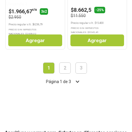
Llevando 3
$8.662,5
-25%
c/u
$1.966,67
3x2
$11.550
$2.950
Precio regular
x
lt.
: $
15.400
Precio regular
x
lt.
: $
6236,79
PRECIO SIN IMPUESTOS
PRECIO SIN IMPUESTOS
NACIONALES: $
9545,45
NACIONALES: $
2438,02
Agregar
Agregar
1
2
3
Página
1
de
3