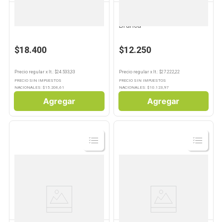
BRANCA
BRANCA
Fernet 750cc Branca
Aperitivo Fernet 450 Ml
Branca
$18.400
$12.250
Precio regular
x
lt.
: $
24.533,33
Precio regular
x
lt.
: $
27.222,22
PRECIO SIN IMPUESTOS
PRECIO SIN IMPUESTOS
NACIONALES: $
15.206,61
NACIONALES: $
10.123,97
Agregar
Agregar
Ver
Ver
Producto
Producto