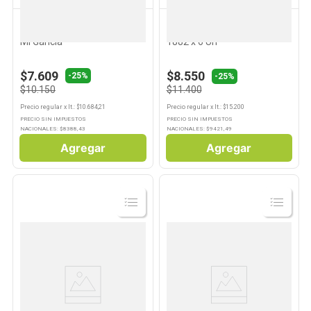
GANCIA
1882
10
.
Carne
Aperitivo Sabor Limón 950
Aperitivo Fernet 750 Ml
Ml Gancia
1882 x 6 Un
$7.609
$8.550
-
25%
-25%
$10.150
$11.400
Precio regular
x
lt.
: $
10.684,21
Precio regular
x
lt.
: $
15.200
PRECIO SIN IMPUESTOS
PRECIO SIN IMPUESTOS
NACIONALES: $
8388,43
NACIONALES: $
9421,49
Agregar
Agregar
Ver
Ver
Producto
Producto