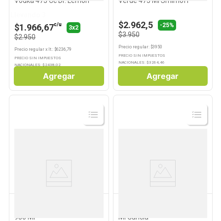
Vodka 473 Cc Dr. Lemon
Verde 473 Ml Smirnoff
Llevando 3
$2.962,5
-25%
c/u
$1.966,67
3x2
$3.950
$2.950
Precio regular
: $
3950
Precio regular
x
lt.
: $
6236,79
PRECIO SIN IMPUESTOS
PRECIO SIN IMPUESTOS
NACIONALES: $
3264,46
NACIONALES: $
2438,02
Agregar
Agregar
Ver
Ver
Producto
Producto
OBRERO
GANCIA
Aperitivo Amargo Obrero
Aperitivo Sabor Limón 450
950 Ml
Ml Gancia