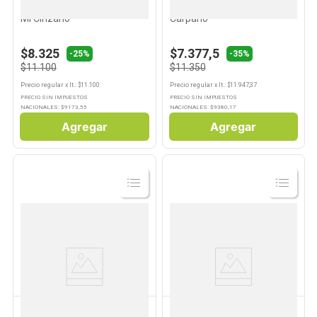
Aperitivo Sabor Rosso 950
Vermouth Rosso 950 Ml
Ml Cinzano
Carpano
$8.325
$7.377,5
-25%
-35%
$11.100
$11.350
Precio regular
x
lt.
: $
11.100
Precio regular
x
lt.
: $
11.947,37
PRECIO SIN IMPUESTOS
PRECIO SIN IMPUESTOS
NACIONALES: $
9173,55
NACIONALES: $
9380,17
Agregar
Agregar
Ver
Ver
Producto
Producto
VITTONE
GANCIA