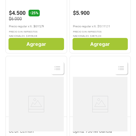
$4.500
$5.900
-25%
$6.000
Precio regular
x
lt.
: $
6315,79
Precio regular
x
lt.
: $
13.111,11
PRECIO SIN IMPUESTOS
PRECIO SIN IMPUESTOS
NACIONALES: $
4958,68
NACIONALES: $
4876,03
Agregar
Agregar
Ver
Ver
Producto
Producto
DR LEMON
GANCIA
Aperitivo Sabor Limón 473
Aperitivo Sabor Hibiscus
Cc Dr. Lemon
Spritz 750 Ml Gancia