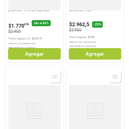
Aperitivo Sabor Americano
Vodka Red Berrie 473 Ml
y Limón 473 Cc Gancia
Smirnoff Ice
Llevando 2
$2.962,5
2do al 80%
-25%
c/u
$1.770
$3.950
$2.950
Precio regular
: $
3950
Precio regular
x
lt.
: $
6236,79
PRECIO SIN IMPUESTOS
PRECIO SIN IMPUESTOS
NACIONALES: $
3264,46
NACIONALES: $
2438,02
Agregar
Agregar
Ver
Ver
Producto
Producto
CINZANO
CARPANO