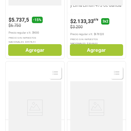
Fernet 750cc Vittone
Aperitivo Sabor Americano
y Lima Limón 473 Cc Gancia
Llevando 3
$5.737,5
-15%
c/u
$2.133,33
3x2
$6.750
$3.200
Precio regular
x
lt.
: $
9000
Precio regular
x
lt.
: $
6765,33
PRECIO SIN IMPUESTOS
PRECIO SIN IMPUESTOS
NACIONALES: $
5578,51
NACIONALES: $
2644,63
Agregar
Agregar
Ver
Ver
Producto
Producto
BRANCA
CYNAR
Fernet Menta 450cc Branca
Aperitivo Sabor Alcachofas