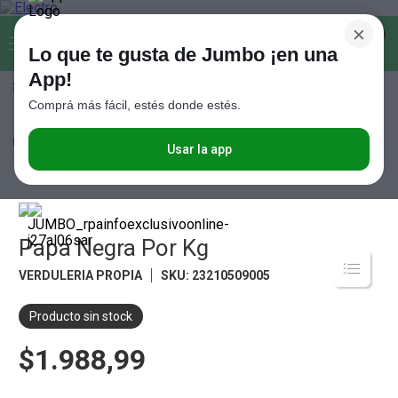
×
Buscar...
0
Lo que te gusta de Jumbo ¡en una
App!
Seleccioná el método de entrega
Términos más buscados
Comprá más fácil, estés donde estés.
1
.
Vanish
Frutas y Verduras
Verduras
Hortalizas Pesadas
Papa Negra Por
Kg
2
.
Cafe
Usar la app
3
.
Leche
4
.
Valijas
5
.
Papa Negra Por Kg
Cerveza
6
.
Galletitas
VERDULERIA PROPIA
SKU
:
23210509005
7
.
Yerba
Producto sin stock
8
.
Fideos
$1.988,99
9
.
Juguetes