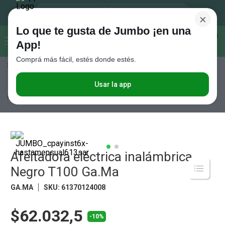
×
Lo que te gusta de Jumbo ¡en una
Buscar...
0
App!
Comprá más fácil, estés donde estés.
Seleccioná el método de entrega
Términos más buscados
1
.
Vanish
Usar la app
Electro
Pequeños Electros
Cuidado Personal
Afeitadora eléctrica
inalámbrica Negro T100 Ga.Ma
2
.
Cafe
3
.
Leche
4
.
Cerveza
5
.
Afeitadora eléctrica inalámbrica
Galletitas
Negro T100 Ga.Ma
6
.
Juguetes
GA.MA
SKU
:
61370124008
7
.
Yerba
8
.
Fideos
$62.032,5
-10%
9
.
Carne