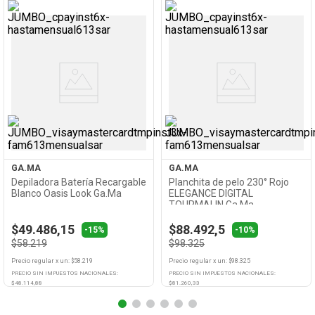
Ver
Ver
Producto
Producto
GA.MA
GA.MA
Depiladora Batería Recargable
Planchita de pelo 230° Rojo
Blanco Oasis Look Ga.Ma
ELEGANCE DIGITAL
TOURMALIN Ga.Ma
$49.486,15
$88.492,5
-15%
-10%
$58.219
$98.325
Precio regular
x
un
: $
58.219
Precio regular
x
un
: $
98.325
PRECIO SIN IMPUESTOS NACIONALES:
PRECIO SIN IMPUESTOS NACIONALES:
$
48.114,88
$
81.260,33
Agregar
Agregar