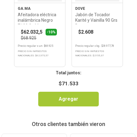
GA.MA
DOVE
Afeitadora eléctrica
Jabón de Tocador
inalámbrica Negro
Karité y Vainilla 90 Grs
T100 Ga.Ma
Dove
$62.032,5
$2.608
-10%
$68.925
Precio regular
x
un
: $
68.925
Precio regular
x
kg.
: $
28.977,78
PRECIO SIN IMPUESTOS
PRECIO SIN IMPUESTOS
NACIONALES: $
62.375,57
NACIONALES: $
2155,37
:
$
71.533
Agregar
Otros clientes también vieron