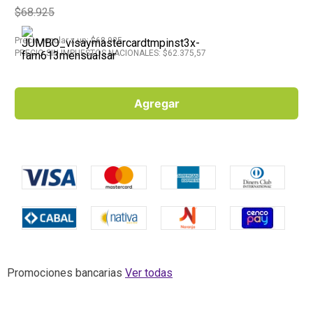
$68.925
10
.
Aceite
Precio regular
x
un
: $
68.925
PRECIO SIN IMPUESTOS NACIONALES: $
62.375,57
Agregar
Promociones bancarias
Ver todas