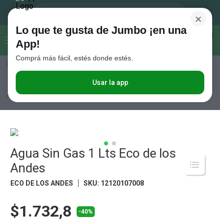
×
Lo que te gusta de Jumbo ¡en una
Buscar...
0
App!
Comprá más fácil, estés donde estés.
Seleccioná el método de entrega
Términos más buscados
1
.
Vanish
Usar la app
Bebidas
Aguas
Aguas Sin Gas
Agua Sin Gas 1 Lts Eco de los
Andes
2
.
Cafe
3
.
Leche
4
.
Cerveza
5
.
Agua Sin Gas 1 Lts Eco de los
Galletitas
Andes
6
.
Yerba
ECO DE LOS ANDES
SKU
:
12120107008
7
.
Fideos
8
.
Juguetes
$1.732,8
-40%
9
.
Valijas