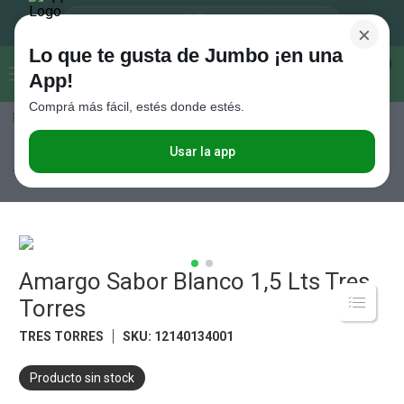
×
Lo que te gusta de Jumbo ¡en una
Buscar...
0
App!
Comprá más fácil, estés donde estés.
Seleccioná el método de entrega
Términos más buscados
1
.
Vanish
Usar la app
Bebidas
A Base de Hierbas
Amargo Sabor Blanco 1,5 Lts Tres
Torres
2
.
Cafe
3
.
Leche
4
.
Galletitas
5
.
Amargo Sabor Blanco 1,5 Lts Tres
Cerveza
Torres
6
.
Juguetes
TRES TORRES
SKU
:
12140134001
7
.
Yerba
8
.
Fideos
Producto sin stock
9
.
Carne