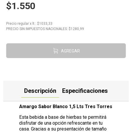
$1.550
10
.
Aceite
Precio regular
x
lt.
: $
1033,33
PRECIO SIN IMPUESTOS NACIONALES: $
1280,99
AGREGAR
Descripción
Especificaciones
Amargo Sabor Blanco 1,5 Lts Tres Torres
Esta bebida a base de hierbas te permitirá
disfrutar de una opción refrescante en tu
casa. Gracias a su presentación de tamaño