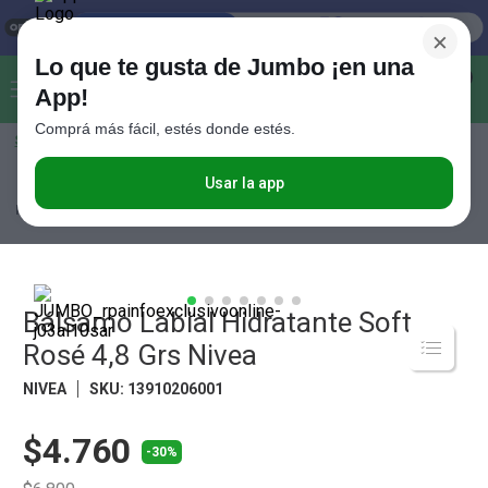
×
Lo que te gusta de Jumbo ¡en una
Buscar...
0
App!
Comprá más fácil, estés donde estés.
Seleccioná el método de entrega
Términos más buscados
1
.
Vanish
Usar la app
Perfumería
Farmacia
Bálsamo Labial Hidratante Soft Rosé 4,8 Grs
Nivea
2
.
Cafe
3
.
Leche
4
.
Cerveza
Bálsamo Labial Hidratante Soft
5
.
Galletitas
Rosé 4,8 Grs Nivea
6
.
Yerba
NIVEA
SKU
:
13910206001
7
.
Fideos
$4.760
8
.
Juguetes
-30%
9
.
Valijas