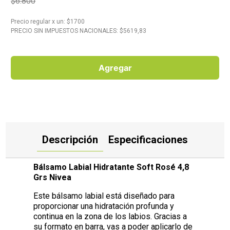
$6.800
10
.
Carne
Precio regular
x
un
: $
1700
PRECIO SIN IMPUESTOS NACIONALES: $
5619,83
Agregar
Descripción
Especificaciones
Bálsamo Labial Hidratante Soft Rosé 4,8
Grs Nivea
Este bálsamo labial está diseñado para
proporcionar una hidratación profunda y
continua en la zona de los labios. Gracias a
su formato en barra, vas a poder aplicarlo de