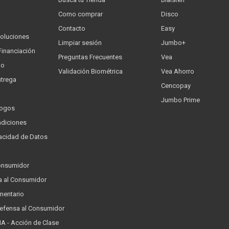
Como comprar
Disco
Contacto
Easy
oluciones
Limpiar sesión
Jumbo+
Financiación
Preguntas Frecuentes
Vea
go
Validación Biométrica
Vea Ahorro
trega
Cencopay
Jumbo Prime
logos
ndiciones
ivacidad de Datos
a
onsumidor
a al Consumidor
mentario
Defensa al Consumidor
 - Acción de Clase