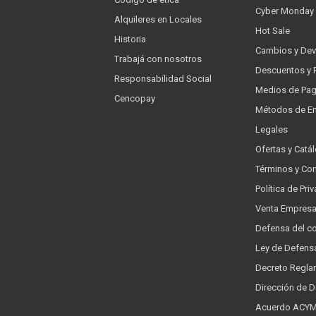
Cyber Monday
Alquileres en Locales
Hot Sale
Historia
Cambios y Dev
Trabajá con nosotros
Descuentos y 
Responsabilidad Social
Medios de Pa
Cencopay
Métodos de En
Legales
Ofertas y Catá
Términos y Co
Política de Pr
Venta Empres
Defensa del c
Ley de Defens
Decreto Regla
Dirección de 
Acuerdo ACYMA