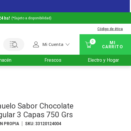
24 hs!
(*Sujeto a disponibilidad)
Código de ética
0
Mi Cuenta
macén
Frescos
Electro y Hogar
huelo Sabor Chocolate
gular 3 Capas 750 Grs
N PROPIA
SKU
:
33120124004