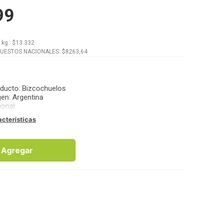
99
x
kg.
: $
13.332
PUESTOS NACIONALES: $
8263,64
oducto
:
Bizcochuelos
gen
:
Argentina
ional
acterísticas
Agregar