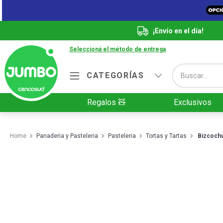
¡Envío en el día!
Seleccioná el método de entrega
Buscar...
CATEGORÍAS
Términos más buscados
Regalos 🧸
Exclusivos
1
.
Vanish
2
.
Cafe
Panaderia y Pasteleria
Pasteleria
Tortas y Tartas
Bizcochu
3
.
Leche
4
.
Valijas
5
.
Cerveza
6
.
Galletitas
7
.
Yerba