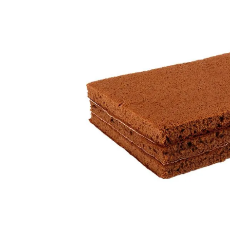
8
.
Fideos
9
.
Juguetes
10
.
Carne