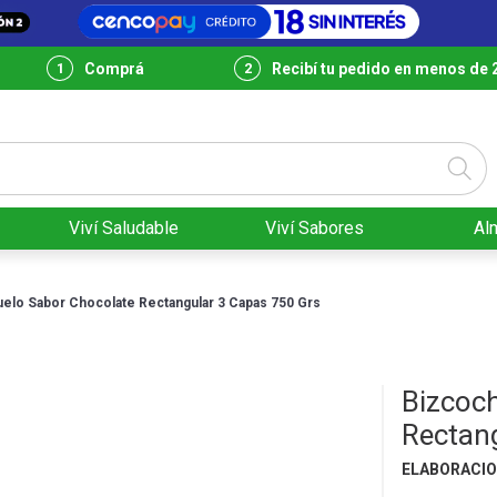
Comprá
Recibí tu pedido en menos de 
Viví Saludable
Viví Sabores
Al
elo Sabor Chocolate Rectangular 3 Capas 750 Grs
Bizcoc
Rectan
ELABORACIO