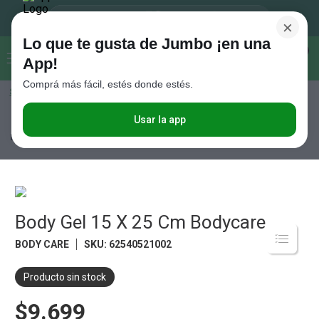
×
Lo que te gusta de Jumbo ¡en una
Buscar...
0
App!
Comprá más fácil, estés donde estés.
Seleccioná el método de entrega
Términos más buscados
1
.
Vanish
Usar la app
Tiempo Libre
Aire Libre
Deportes y Fitness
Body Gel 15 X 25 Cm
Bodycare
2
.
Cafe
3
.
Leche
4
.
Valijas
5
.
Body Gel 15 X 25 Cm Bodycare
Cerveza
6
.
Galletitas
BODY CARE
SKU
:
62540521002
7
.
Yerba
Producto sin stock
8
.
Fideos
$9.699
9
.
Juguetes