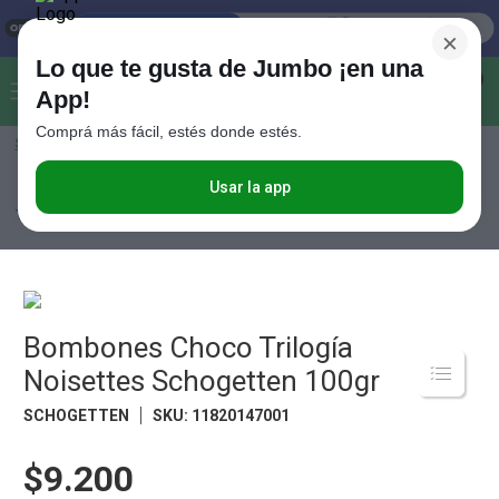
×
Lo que te gusta de Jumbo ¡en una
Buscar...
0
App!
Comprá más fácil, estés donde estés.
Seleccioná el método de entrega
Términos más buscados
1
.
Vanish
Usar la app
Almacén
Golosinas y Chocolates
Bombones
Bombones Choco
Trilogía Noisettes Schogetten 100gr
2
.
Cafe
3
.
Leche
4
.
Valijas
5
.
Bombones Choco Trilogía
Cerveza
Noisettes Schogetten 100gr
6
.
Galletitas
SCHOGETTEN
SKU
:
11820147001
7
.
Yerba
8
.
Fideos
$9.200
9
.
Juguetes