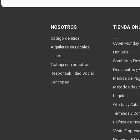
NOSOTROS
TIENDA ON
Código de ética
Cyber Monday
Alquileres en Locales
Hot Sale
Historia
Cambios y Dev
Trabajá con nosotros
Descuentos y 
Responsabilidad Social
Medios de Pa
Cencopay
Métodos de En
Legales
Ofertas y Catá
Términos y Co
Política de Pr
Venta Empres
Defensa del c