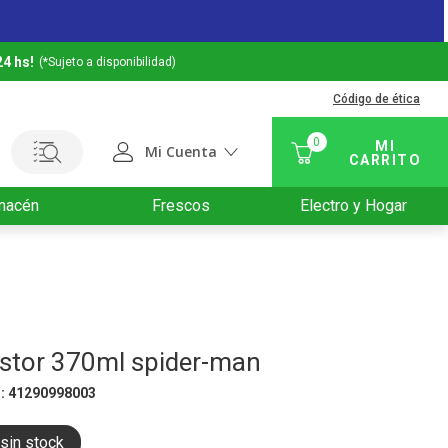
24 hs!
(*Sujeto a disponibilidad)
Código de ética
0
Mi Cuenta
macén
Frescos
Electro y Hogar
 stor 370ml spider-man
U
:
41290998003
sin stock