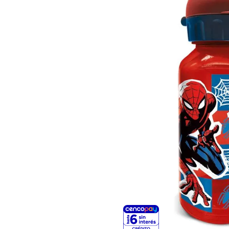
8
.
Fideos
9
.
Juguetes
10
.
Carne