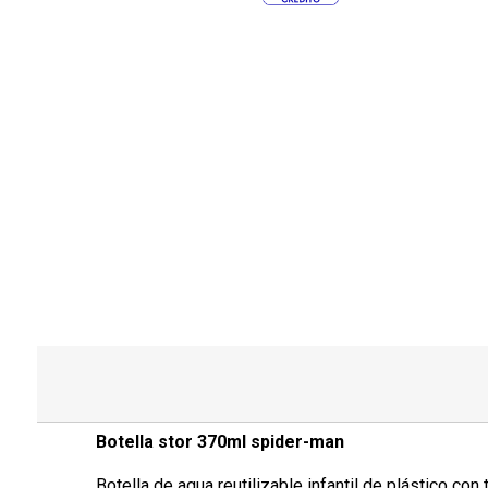
Botella stor 370ml spider-man
Botella de agua reutilizable infantil de plástico c