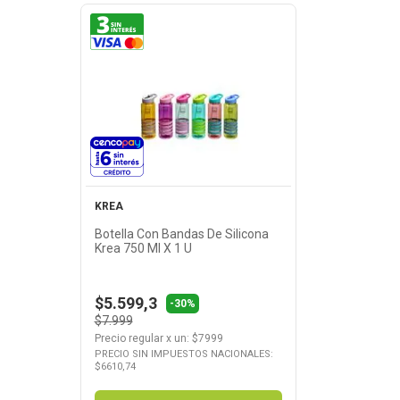
Ver Producto
KREA
Botella Con Bandas De Silicona
Krea 750 Ml X 1 U
$5.599,3
-30%
$7.999
Precio regular
x
un
: $
7999
PRECIO SIN IMPUESTOS NACIONALES:
$
6610,74