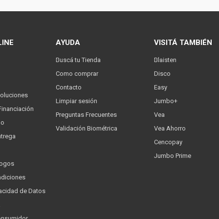
LINE
AYUDA
VISITÁ TAMBIÉN
Buscá tu Tienda
Blaisten
Como comprar
Disco
Contacto
Easy
oluciones
Limpiar sesión
Jumbo+
Financiación
Preguntas Frecuentes
Vea
go
Validación Biométrica
Vea Ahorro
trega
Cencopay
Jumbo Prime
logos
ndiciones
ivacidad de Datos
a
onsumidor