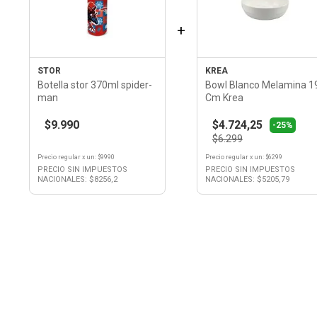
+
STOR
KREA
Botella stor 370ml spider-
Bowl Blanco Melamina 1
man
Cm Krea
$9.990
$4.724,25
-25%
$6.299
Precio regular
x
un
: $
9990
Precio regular
x
un
: $
6299
PRECIO SIN IMPUESTOS
PRECIO SIN IMPUESTOS
NACIONALES: $
8256,2
NACIONALES: $
5205,79