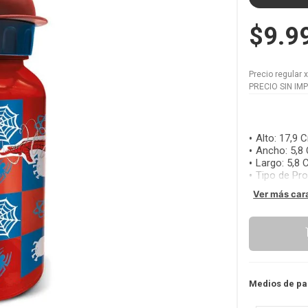
$9.9
Precio regular
PRECIO SIN IM
Alto
:
17,9 
Ancho
:
5,8
Largo
:
5,8 
Tipo de Pr
Ver más car
Medios de pa