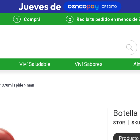
Comprá
Recibí tu pedido en menos de 
Viví Saludable
Viví Sabores
Al
or 370ml spider-man
Botella
STOR
SK
Producto 