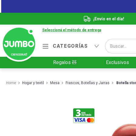
¡Envío en el día!
Seleccioná el método de entrega
Buscar...
CATEGORÍAS
Términos más buscados
Regalos 🧸
Exclusivos
1
.
Vanish
2
.
Cafe
Hogar y textil
Mesa
Frascos, Botellas y Jarras
Botella st
3
.
Leche
4
.
Valijas
5
.
Cerveza
6
.
Galletitas
7
.
Yerba