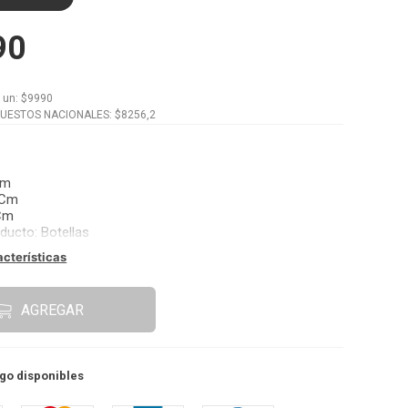
90
x
un
: $
9990
PUESTOS NACIONALES: $
8256,2
Cm
 Cm
Cm
oducto
:
Botellas
acterísticas
AGREGAR
go disponibles