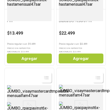
10
.
Carne
PRH
PRH
Busca Y Encuentra Con Lyna
Una Familia Anormal En
Prh
Busca Del Tesoro Prh
$13.499
$22.499
Precio regular
x
un
: $
13.499
Precio regular
x
un
: $
22.499
PRECIO SIN IMPUESTOS
PRECIO SIN IMPUESTOS
NACIONALES: $
13.499
NACIONALES: $
22.499
Agregar
Agregar
Ver
Ver
Producto
Producto