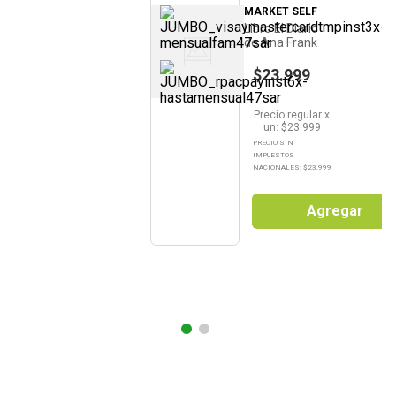
MARKET SELF
Libro El Diario
de Ana Frank
Debolsillo
$23.999
Precio regular
x
un
: $
23.999
PRECIO SIN
IMPUESTOS
NACIONALES: $
23.999
Agregar