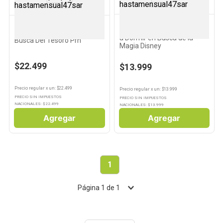
GUADAL
PRH
Libro Cuentos Cortos para ir
Una Familia Anormal En
a Dormir en Busca de la
Busca Del Tesoro Prh
Magia Disney
$22.499
$13.999
Precio regular
x
un
: $
22.499
Precio regular
x
un
: $
13.999
PRECIO SIN IMPUESTOS
PRECIO SIN IMPUESTOS
NACIONALES: $
22.499
NACIONALES: $
13.999
Agregar
Agregar
1
Página
1
de
1