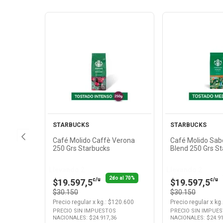
Ver
Ver
Producto
Produ
STARBUCKS
STARBUCKS
Café Molido Caffè Verona
Café Molido Sab
250 Grs Starbucks
Blend 250 Grs S
Llevando 2
Llevando 2
2do al 70%
c/u
c/u
$19.597,5
$19.597,5
$30.150
$30.150
Precio regular
x
kg.
: $
120.600
Precio regular
x
kg.
PRECIO SIN IMPUESTOS
PRECIO SIN IMPUE
NACIONALES: $
24.917,36
NACIONALES: $
24.9