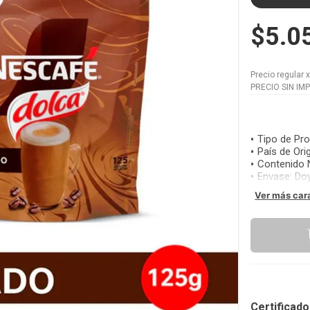
$5.0
Precio regular
PRECIO SIN IM
Tipo de Pr
País de Ori
Contenido 
Envase
:
Do
Ver más car
Certificad