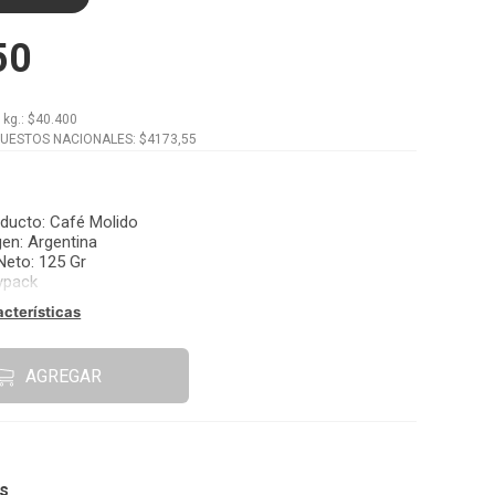
50
x
kg.
: $
40.400
PUESTOS NACIONALES: $
4173,55
oducto
:
Café Molido
gen
:
Argentina
Neto
:
125 Gr
ypack
acterísticas
AGREGAR
os