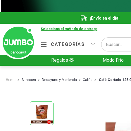
¡Envío en el día!
Seleccioná el método de entrega
Buscar...
CATEGORÍAS
Términos más buscados
Regalos 🧸
Modo Frío
1
.
Vanish
2
.
Cafe
Almacén
Desayuno y Merienda
Cafés
Café Cortado 125 
3
.
Leche
4
.
Galletitas
5
.
Cerveza
6
.
Juguetes
7
.
Yerba