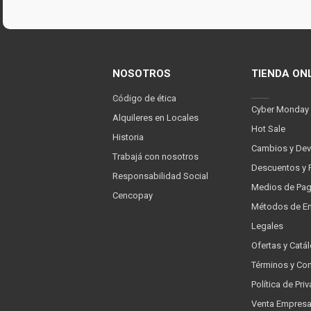
NOSOTROS
TIENDA ON
Código de ética
Cyber Monday
Alquileres en Locales
Hot Sale
Historia
Cambios y Dev
Trabajá con nosotros
Descuentos y 
Responsabilidad Social
Medios de Pa
Cencopay
Métodos de En
Legales
Ofertas y Catá
Términos y Co
Política de Pr
Venta Empres