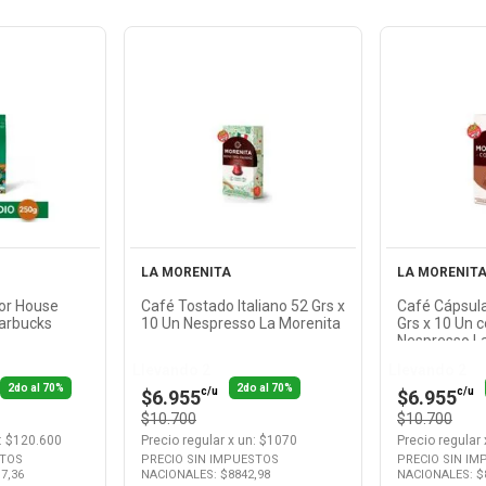
Ver
cto
Producto
Pr
LA MORENITA
LA MORENIT
or House
Café Tostado Italiano 52 Grs x
Café Cápsul
tarbucks
10 Un Nespresso La Morenita
Grs x 10 Un 
Nespresso L
Llevando 2
Llevando 2
2do al 70%
2do al 70%
c/u
c/u
$6.955
$6.955
$10.700
$10.700
: $
120.600
Precio regular
x
un
: $
1070
Precio regular
STOS
PRECIO SIN IMPUESTOS
PRECIO SIN I
17,36
NACIONALES: $
8842,98
NACIONALES: $