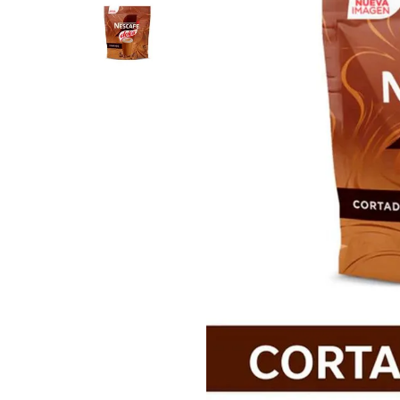
8
.
Fideos
9
.
Carne
10
.
Aceite