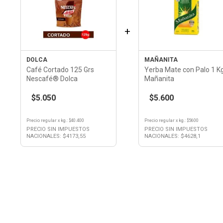
+
DOLCA
MAÑANITA
Café Cortado 125 Grs
Yerba Mate con Palo 1 K
Nescafé® Dolca
Mañanita
$5.050
$5.600
Precio regular
x
kg.
: $
40.400
Precio regular
x
kg.
: $
5600
PRECIO SIN IMPUESTOS
PRECIO SIN IMPUESTOS
NACIONALES: $
4173,55
NACIONALES: $
4628,1