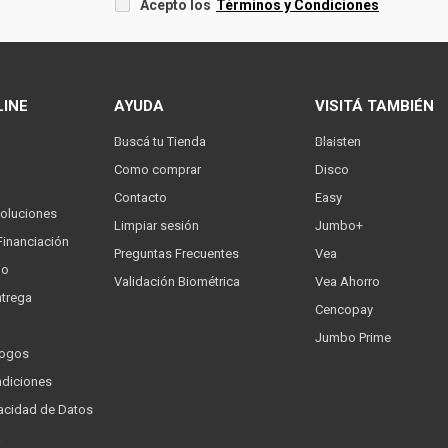
Acepto los
Términos y Condiciones
LINE
AYUDA
VISITÁ TAMBIÉN
Buscá tu Tienda
Blaisten
Como comprar
Disco
Contacto
Easy
oluciones
Limpiar sesión
Jumbo+
Financiación
Preguntas Frecuentes
Vea
go
Validación Biométrica
Vea Ahorro
trega
Cencopay
Jumbo Prime
logos
ndiciones
ivacidad de Datos
a