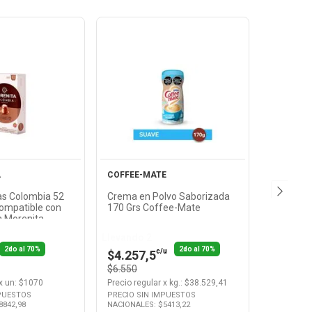
Ver
Ver
oducto
Producto
A
COFFEE-MATE
as Colombia 52
Crema en Polvo Saborizada
compatible con
170 Grs Coffee-Mate
a Morenita
Llevando 2
2do al 70%
2do al 70%
c/u
$4.257,5
$6.550
x
un
: $
1070
Precio regular
x
kg.
: $
38.529,41
MPUESTOS
PRECIO SIN IMPUESTOS
8842,98
NACIONALES: $
5413,22