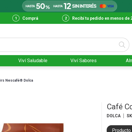
Comprá
Recibí tu pedido en menos de 
Viví Saludable
Viví Sabores
Al
Grs Nescafé® Dolca
Café C
DOLCA
S
Producto 