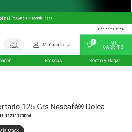
24 hs!
(*Sujeto a disponibilidad)
Código de ética
0
Mi Cuenta
macén
Frescos
Electro y Hogar
ortado 125 Grs Nescafé® Dolca
KU
:
11211170004
sin stock