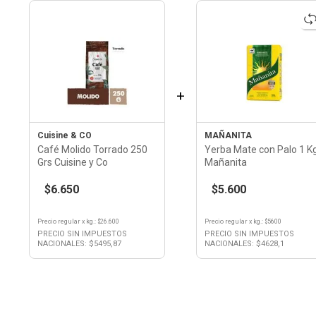
+
Cuisine & CO
MAÑANITA
Café Molido Torrado 250
Yerba Mate con Palo 1 K
Grs Cuisine y Co
Mañanita
$6.650
$5.600
Precio regular
x
kg.
: $
26.600
Precio regular
x
kg.
: $
5600
PRECIO SIN IMPUESTOS
PRECIO SIN IMPUESTOS
NACIONALES: $
5495,87
NACIONALES: $
4628,1