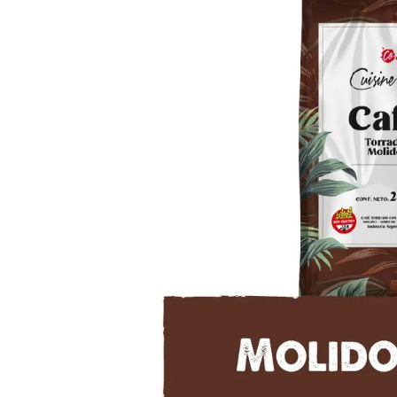
8
.
Fideos
9
.
Juguetes
10
.
Carne