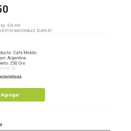
50
x
kg.
: $
26.600
PUESTOS NACIONALES: $
5495,87
oducto
:
Café Molido
gen
:
Argentina
Neto
:
250 Grs
zúcar
:
Si
acterísticas
Agregar
os