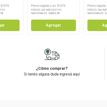
: $
1070
Precio regular
x
un
: $
1070
Precio regular
STOS
PRECIO SIN IMPUESTOS
PRECIO SIN I
,98
NACIONALES: $
8842,98
NACIONALES: $
gar
Agregar
Ag
¿Cómo comprar?
Si tenés alguna duda ingresá aquí