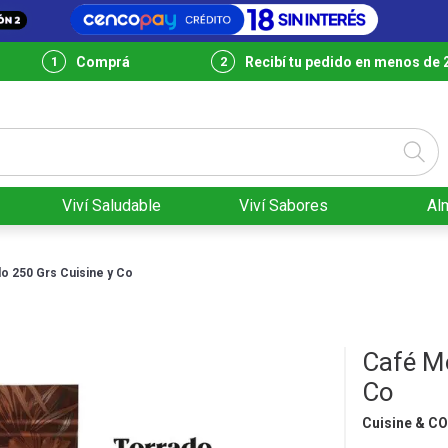
Comprá
Recibí tu pedido en menos de 
Viví Saludable
Viví Sabores
Al
o 250 Grs Cuisine y Co
Café Mo
Co
Cuisine & C