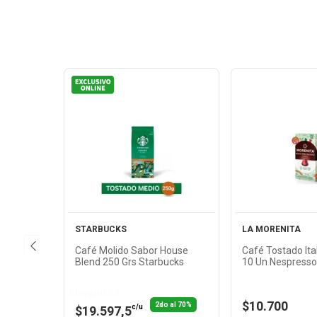
Ver
Ver
Producto
Produ
STARBUCKS
LA MORENITA
Café Molido Sabor House
Café Tostado Ita
Blend 250 Grs Starbucks
10 Un Nespresso
Llevando 2
$10.700
2do al 70%
c/u
$19.597,5