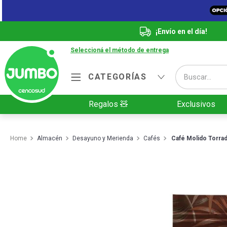
¡Envío en el día!
Seleccioná el método de entrega
Buscar...
CATEGORÍAS
Términos más buscados
Regalos 🧸
Exclusivos
1
.
Vanish
2
.
Cafe
Almacén
Desayuno y Merienda
Cafés
Café Molido Torrad
3
.
Leche
4
.
Valijas
5
.
Cerveza
6
.
Galletitas
7
.
Yerba