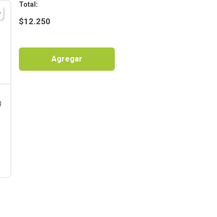
:
$
12.250
Agregar
g