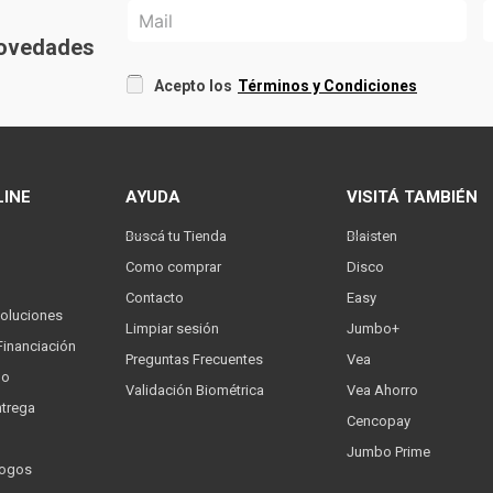
 novedades
Acepto los
Términos y Condiciones
LINE
AYUDA
VISITÁ TAMBIÉN
Buscá tu Tienda
Blaisten
Como comprar
Disco
Contacto
Easy
oluciones
Limpiar sesión
Jumbo+
Financiación
Preguntas Frecuentes
Vea
go
Validación Biométrica
Vea Ahorro
trega
Cencopay
Jumbo Prime
logos