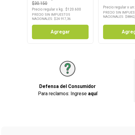
$30.150
Precio regular
x
un
Precio regular
x
kg.
: $
120.600
PRECIO SIN IMPUE
PRECIO SIN IMPUESTOS
NACIONALES: $
8842
NACIONALES: $
24.917,36
Agregar
Agre
Defensa del Consumidor
Para reclamos: Ingrese
aquí