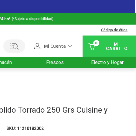
24 hs!
(*Sujeto a disponibilidad)
Código de ética
0
Mi Cuenta
macén
Frescos
Electro y Hogar
lido Torrado 250 Grs Cuisine y
O
SKU
:
11210182002