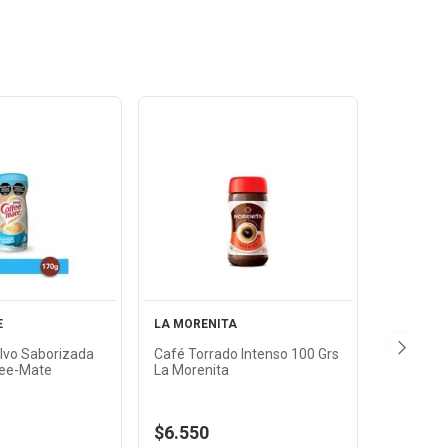
Ver
Ver
oducto
Producto
E
LA MORENITA
lvo Saborizada
Café Torrado Intenso 100 Grs
fee-Mate
La Morenita
$6.550