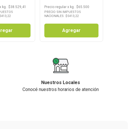
x
kg.
: $
38.529,41
Precio regular
x
kg.
: $
65.500
MPUESTOS
PRECIO SIN IMPUESTOS
5413,22
NACIONALES: $
5413,22
regar
Agregar
Nuestros Locales
Conocé nuestros horarios de atención