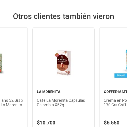
Otros clientes también vieron
Ver
cto
Producto
Pr
LA MORENITA
COFFEE-MAT
liano 52 Grs x
Cafe La Morenita Capsulas
Crema en Po
 La Morenita
Colombia X52g
170 Grs Cof
$10.700
$6.550