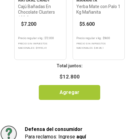
NATURAL CANDY
MAÑANITA
Cajú Bañadas En
Yerba Mate con Palo 1
Chocolate Clusters
Kg Mañanita
100 Gr
$7.200
$5.600
Precio regular
x
kg.
: $
72.000
Precio regular
x
kg.
: $
5600
PRECIO SIN IMPUESTOS
PRECIO SIN IMPUESTOS
NACIONALES: $
5950,41
NACIONALES: $
4628,1
:
$
12.800
Agregar
Defensa del consumidor
Para reclamos: Ingrese
aquí