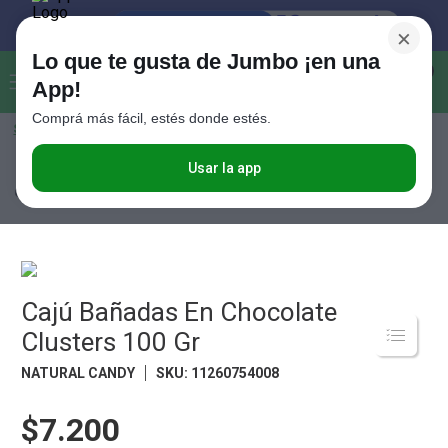
×
Lo que te gusta de Jumbo ¡en una
Buscar...
0
App!
Comprá más fácil, estés donde estés.
Seleccioná el método de entrega
Términos más buscados
1
.
Vanish
Usar la app
Almacén
Desayuno y Merienda
Cereales
Cajú Bañadas En
Chocolate Clusters 100 Gr
2
.
Cafe
3
.
Leche
4
.
Valijas
5
.
Cajú Bañadas En Chocolate
Cerveza
Clusters 100 Gr
6
.
Galletitas
NATURAL CANDY
SKU
:
11260754008
7
.
Yerba
8
.
Fideos
$7.200
9
.
Juguetes