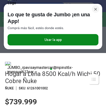
×
Lo que te gusta de Jumbo ¡en una
Buscar...
0
App!
Comprá más fácil, estés donde estés.
Seleccioná el método de entrega
Términos más buscados
1
.
Vanish
Usar la app
Electro
Calefacción, Calefones y Termotanques
Calefacción
Hogar
a Leña 8500 Kcal/h Wichi 50 Cobre Ñuke
2
.
Cafe
3
.
Leche
4
.
Valijas
5
.
Hogar a Leña 8500 Kcal/h Wichi 50
Cerveza
Cobre Ñuke
6
.
Galletitas
ÑUKE
SKU
:
61261001002
7
.
Yerba
8
.
Fideos
$739.999
9
.
Juguetes