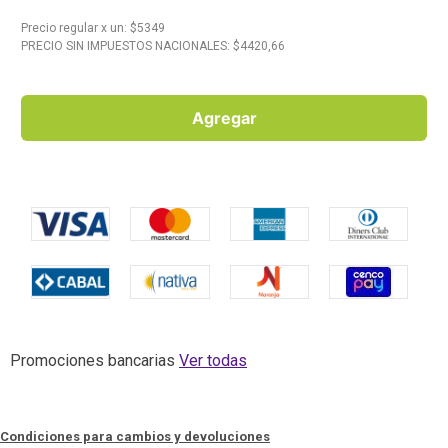
Precio regular
x
un
: $
5349
10
.
Carne
PRECIO SIN IMPUESTOS NACIONALES: $
4420,66
Agregar
Promociones bancarias
Ver todas
Condiciones para cambios y devoluciones