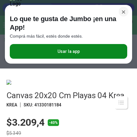
×
Lo que te gusta de Jumbo ¡en una
Buscar...
0
App!
Comprá más fácil, estés donde estés.
Seleccioná el método de entrega
Términos más buscados
1
.
Vanish
Usar la app
Hogar y textil
Decoración
Decoración de Pared
Canvas 20x20 Cm
Playas 04 Krea
2
.
Cafe
3
.
Leche
4
.
Cerveza
5
.
Canvas 20x20 Cm Playas 04 Krea
Galletitas
6
.
Yerba
KREA
SKU
:
41330181184
7
.
Fideos
$3.209,4
-40%
8
.
Juguetes
$5.349
9
.
Valijas