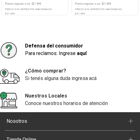
Precio regular
x
un
: $
21.499
Precio regular
x
un
: $
21.499
PRECIO SIN IMPUESTOS NACIONALES:
PRECIO SIN IMPUESTOS NACIONALES:
$
21.499
$
21.499
Agregar
Agregar
Defensa del consumidor
Para reclamos: Ingrese
aquí
¿Cómo comprar?
Si tenés alguna duda ingresa acá
Nuestros Locales
Conoce nuestros horarios de atención
+
Nosotros
+
Tienda Online