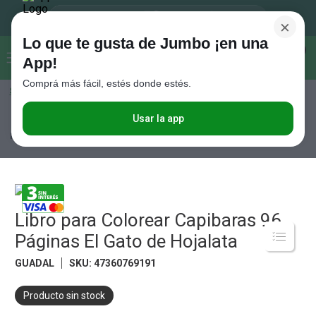
×
Lo que te gusta de Jumbo ¡en una
Buscar...
0
App!
Comprá más fácil, estés donde estés.
Seleccioná el método de entrega
Términos más buscados
1
.
Vanish
Usar la app
Tiempo Libre
Libros
Infantiles
Libro para Colorear Capibaras 96
Páginas El Gato de Hojalata
2
.
Cafe
3
.
Leche
4
.
Cerveza
5
.
Libro para Colorear Capibaras 96
Galletitas
Páginas El Gato de Hojalata
6
.
Yerba
GUADAL
SKU
:
47360769191
7
.
Fideos
8
.
Juguetes
Producto sin stock
9
.
Valijas