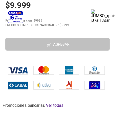
$9.999
10
.
Carne
Precio regular
x
un
: $
9999
PRECIO SIN IMPUESTOS NACIONALES: $
9999
AGREGAR
Promociones bancarias
Ver todas