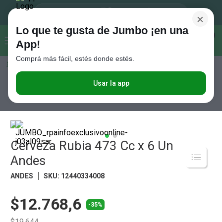
×
Lo que te gusta de Jumbo ¡en una
Buscar...
0
App!
Comprá más fácil, estés donde estés.
Seleccioná el método de entrega
Términos más buscados
1
.
Vanish
Usar la app
Bebidas
Cervezas
Cerveza Rubia 473 Cc x 6 Un Andes
2
.
Cafe
3
.
Leche
4
.
Galletitas
Cerveza Rubia 473 Cc x 6 Un
5
.
Cerveza
Andes
6
.
Juguetes
ANDES
SKU
:
12440334008
7
.
Yerba
$12.768,6
8
.
Fideos
-35%
9
.
Carne
$19.644