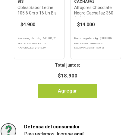
BIS
CACHAFAZ
Oblea Sabor Leche
Alfajores Chocolate
105,6 Grs x 16 Un Bis
Negro Cachafaz 360
Gr 6 U
$4.900
$14.000
Precio regular
x
kg.
: $
46.401,52
Precio regular
x
kg.
: $
38.888,89
PRECIO SIN IMPUESTOS
PRECIO SIN IMPUESTOS
NACIONALES: $
4049,59
NACIONALES: $
11.570,25
:
$
18.900
Agregar
Defensa del consumidor
Para reclamos: Ingrese
aquí