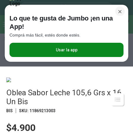
×
Lo que te gusta de Jumbo ¡en una
Buscar...
0
App!
Comprá más fácil, estés donde estés.
Seleccioná el método de entrega
Términos más buscados
1
.
Vanish
Usar la app
Almacén
Golosinas y Chocolates
Bocaditos y Postres
Oblea Sabor
Leche 105,6 Grs x 16 Un Bis
2
.
Cafe
3
.
Leche
4
.
Galletitas
5
.
Oblea Sabor Leche 105,6 Grs x 16
Cerveza
Un Bis
6
.
Juguetes
BIS
SKU
:
11869213003
7
.
Yerba
8
.
Fideos
$4.900
9
.
Carne