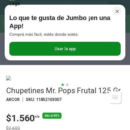
×
Lo que te gusta de Jumbo ¡en una
Buscar...
0
App!
Comprá más fácil, estés donde estés.
Seleccioná el método de entrega
Términos más buscados
1
.
Vanish
Usar la app
Almacén
Golosinas y Chocolates
Caramelos y Chicles
Chupetines
Mr. Pops Frutal 125 Gr
2
.
Cafe
3
.
Leche
4
.
Cerveza
5
.
Chupetines Mr. Pops Frutal 125 Gr
Galletitas
6
.
Yerba
ARCOR
SKU
:
11852103007
7
.
Fideos
Llevando 2
$1.560
2do al 80%
c/u
8
.
Juguetes
$2.600
9
.
Valijas