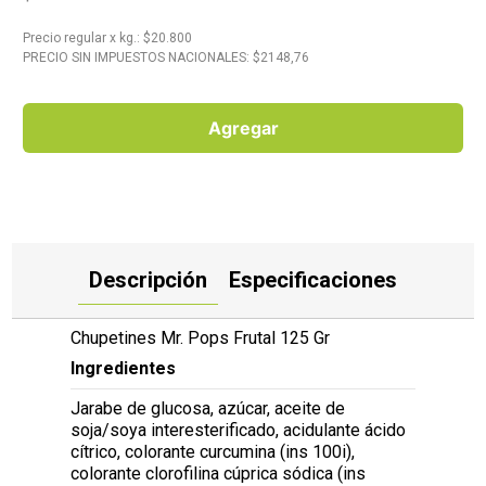
10
.
Carne
Precio regular
x
kg.
: $
20.800
PRECIO SIN IMPUESTOS NACIONALES: $
2148,76
Agregar
Descripción
Especificaciones
Chupetines Mr. Pops Frutal 125 Gr
Ingredientes
Jarabe de glucosa, azúcar, aceite de
soja/soya interesterificado, acidulante ácido
cítrico, colorante curcumina (ins 100i),
colorante clorofilina cúprica sódica (ins