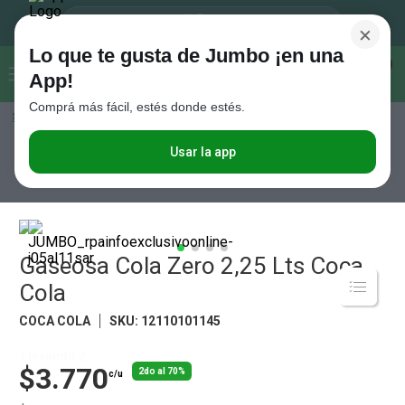
×
Lo que te gusta de Jumbo ¡en una
Buscar...
0
App!
Comprá más fácil, estés donde estés.
Seleccioná el método de entrega
Términos más buscados
1
.
Vanish
Usar la app
Bebidas
Gaseosas
Cola
Gaseosa Cola Zero 2,25 Lts Coca Cola
2
.
Cafe
3
.
Leche
4
.
Cerveza
Gaseosa Cola Zero 2,25 Lts Coca
5
.
Galletitas
Cola
6
.
Yerba
COCA COLA
SKU
:
12110101145
7
.
Fideos
Llevando 2
$3.770
8
.
Juguetes
2do al 70%
c/u
9
.
Valijas