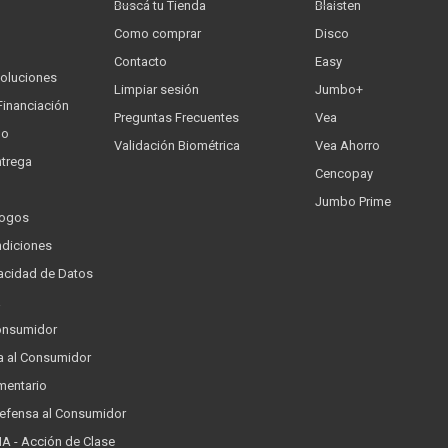
Buscá tu Tienda
Blaisten
Como comprar
Disco
Contacto
Easy
oluciones
Limpiar sesión
Jumbo+
Financiación
Preguntas Frecuentes
Vea
go
Validación Biométrica
Vea Ahorro
trega
Cencopay
Jumbo Prime
logos
ndiciones
ivacidad de Datos
a
onsumidor
a al Consumidor
mentario
Defensa al Consumidor
 - Acción de Clase