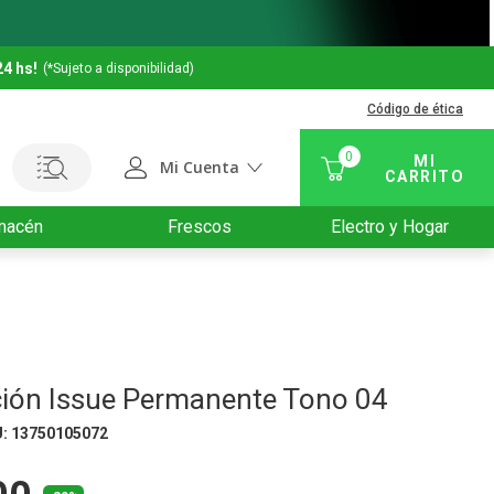
24 hs!
(*Sujeto a disponibilidad)
Código de ética
0
Mi Cuenta
macén
Frescos
Electro y Hogar
ción Issue Permanente Tono 04
U
:
13750105072