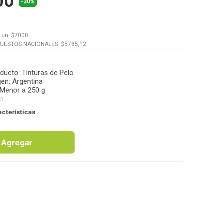
00
-30%
x
un
: $
7000
PUESTOS NACIONALES: $
5785,12
oducto
:
Tinturas de Pelo
gen
:
Argentina
Menor a 250 g
a
acterísticas
Agregar