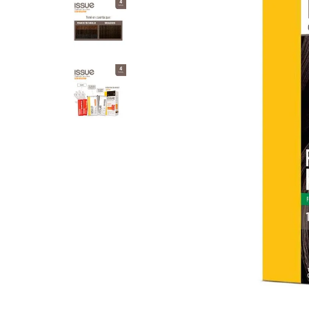
8
.
Juguetes
9
.
Valijas
10
.
Carne