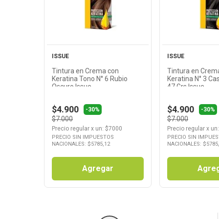
Producto
Produ
ISSUE
ISSUE
Tintura en Crema con
Tintura en Crem
Keratina Tono N° 6 Rubio
Keratina N° 3 Ca
Oscuro Issue
47 Grs Issue
$4.900
$4.900
-30%
-30%
$7.000
$7.000
Precio regular
x
un
: $
7000
Precio regular
x
un
PRECIO SIN IMPUESTOS
PRECIO SIN IMPUE
NACIONALES: $
5785,12
NACIONALES: $
5785
Agregar
Agre