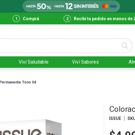
Comprá
Recibí tu pedido en menos de 
Viví Saludable
Viví Sabores
Al
 Permanente Tono 04
Colora
ISSUE
SK