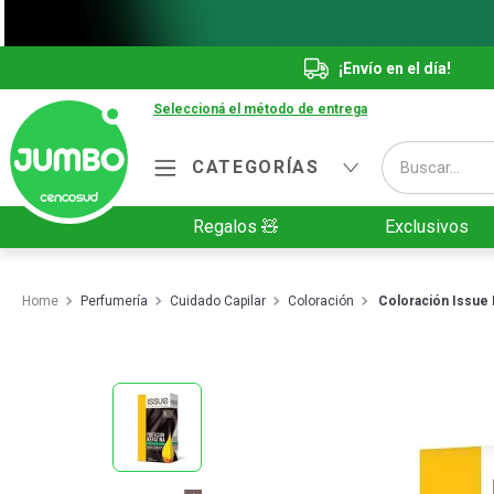
¡Envío en el día!
Seleccioná el método de entrega
Buscar...
CATEGORÍAS
Términos más buscados
Regalos 🧸
Exclusivos
1
.
Vanish
2
.
Cafe
Perfumería
Cuidado Capilar
Coloración
Coloración Issue
3
.
Leche
4
.
Cerveza
5
.
Galletitas
6
.
Yerba
7
.
Fideos