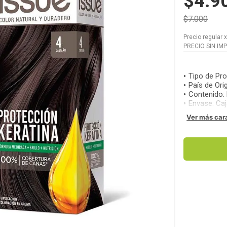
$4.9
$7.000
Precio regular
PRECIO SIN IM
Tipo de Pr
País de Ori
Contenido
:
Envase
:
Caj
Ver más car