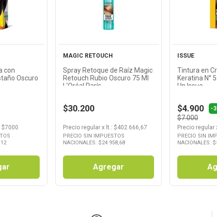
cto
Producto
Pr
MAGIC RETOUCH
ISSUE
a con
Spray Retoque de Raíz Magic
Tintura en C
staño Oscuro
Retouch Rubio Oscuro 75 Ml
Keratina N° 
L'Oréal París
Un Issue
$30.200
$4.900
-
$7.000
: $
7000
Precio regular
x
lt.
: $
402.666,67
Precio regular
STOS
PRECIO SIN IMPUESTOS
PRECIO SIN I
,12
NACIONALES: $
24.958,68
NACIONALES: $
gar
Agregar
Ag