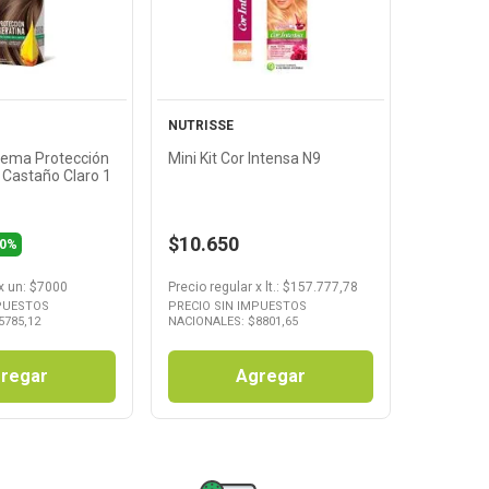
oducto
Producto
NUTRISSE
rema Protección
Mini Kit Cor Intensa N9
5 Castaño Claro 1
$10.650
30%
x
un
: $
7000
Precio regular
x
lt.
: $
157.777,78
MPUESTOS
PRECIO SIN IMPUESTOS
5785,12
NACIONALES: $
8801,65
regar
Agregar