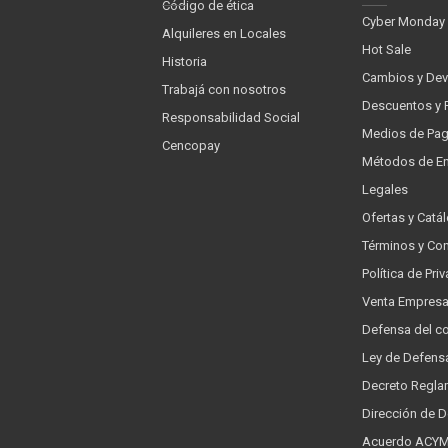
Código de ética
Cyber Monday
Alquileres en Locales
Hot Sale
Historia
Cambios y Dev
Trabajá con nosotros
Descuentos y 
Responsabilidad Social
Medios de Pa
Cencopay
Métodos de En
Legales
Ofertas y Catá
Términos y Co
Política de Pr
Venta Empres
Defensa del c
Ley de Defens
Decreto Regla
Dirección de 
Acuerdo ACYMA