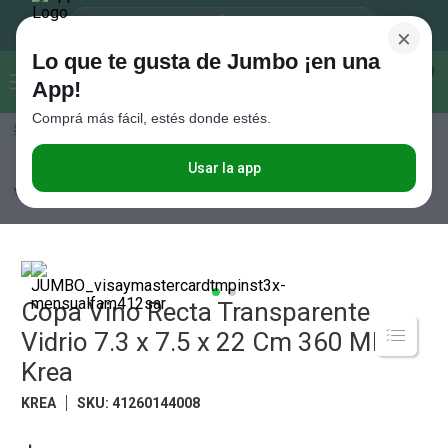
×
Lo que te gusta de Jumbo ¡en una
Buscar...
0
App!
Comprá más fácil, estés donde estés.
Seleccioná el método de entrega
Términos más buscados
1
.
Vanish
Usar la app
Hogar y textil
Mesa
Vasos y Copas
Copa Vino Recta Transparente
Vidrio 7.3 x 7.5 x 22 Cm 360 Ml Krea
2
.
Cafe
3
.
Leche
4
.
Galletitas
5
.
Copa Vino Recta Transparente
Cerveza
Vidrio 7.3 x 7.5 x 22 Cm 360 Ml
6
.
Juguetes
Krea
7
.
Yerba
KREA
SKU
:
41260144008
8
.
Fideos
9
.
Carne