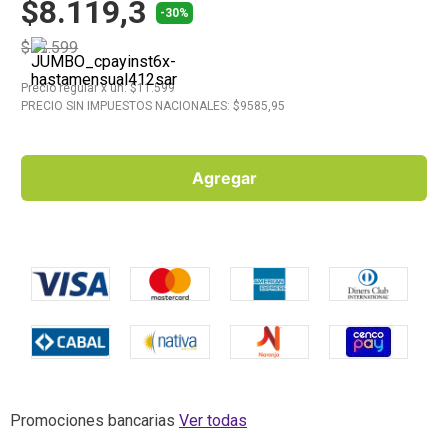
$8.119,3
-30%
10
.
Aceite
$11.599
Precio regular
x
un
: $
11.599
PRECIO SIN IMPUESTOS NACIONALES: $
9585,95
Agregar
Promociones bancarias
Ver todas